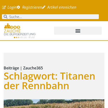
Login
Registrieren
Artikel einreichen
Beiträge | Zauche365
Schlagwort: Titanen
der Rennbahn