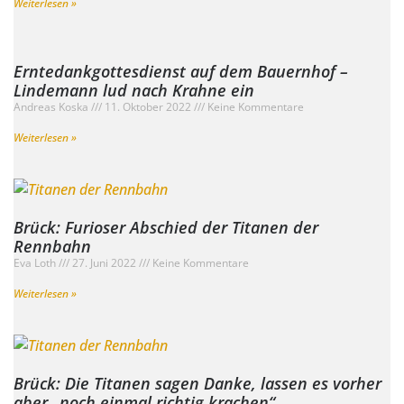
Weiterlesen »
Erntedankgottesdienst auf dem Bauernhof –
Lindemann lud nach Krahne ein
Andreas Koska
11. Oktober 2022
Keine Kommentare
Weiterlesen »
Brück: Furioser Abschied der Titanen der
Rennbahn
Eva Loth
27. Juni 2022
Keine Kommentare
Weiterlesen »
Brück: Die Titanen sagen Danke, lassen es vorher
aber „noch einmal richtig krachen“