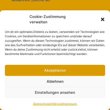
WERBEN AUF „ZAUCHE 365“
Unterstützt durch
Cookie-Zustimmung
verwalten
Um dir ein optimales Erlebnis zu bieten, verwenden wir Technologien wie
Cookies, um Geräteinformationen zu speichern und/oder darauf
Folge uns auf:
zuzugreifen. Wenn du diesen Technologien zustimmst, können wir Daten
wie das Surfverhalten oder eindeutige IDs auf dieser Website verarbeiten.
Wenn du deine Zustimmung nicht erteilst oder zurückziehst, können
bestimmte Merkmale und Funktionen beeinträchtigt werden.
Navigation
Akzeptieren
Ablehnen
Start
Nutzungsbedingungen
Einstellungen ansehen
Abo
Datenschutzerklärung
Impressum
Artikel einreichen