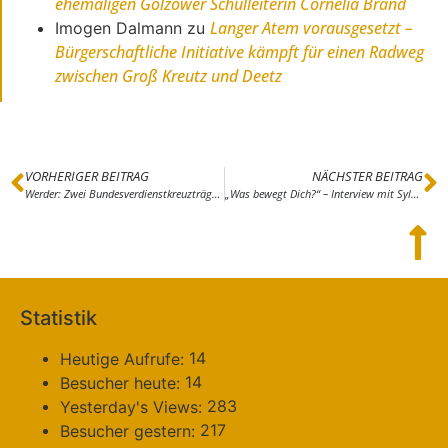
ehemaligen Golzower Schulleiterin Cornelia Brand
Langer Atem vorausgesetzt –
Imogen Dalmann
zu
Bürgerschaftliche Initiative kämpft für einen Radweg
zwischen Groß Kreutz und Deetz
VORHERIGER BEITRAG
NÄCHSTER BEITRAG
Werder: Zwei Bundesverdienstkreuzträger in einem Boot
„Was bewegt Dich?“ – Interview mit Sylvia Herrmann aus Cammer
Statistik
14
Heutige Aufrufe:
14
Besucher heute:
283
Yesterday's Views:
217
Besucher gestern: