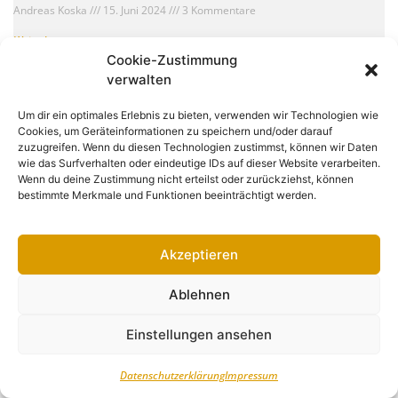
Andreas Koska
15. Juni 2024
3 Kommentare
Weiterlesen »
Cookie-Zustimmung
verwalten
Um dir ein optimales Erlebnis zu bieten, verwenden wir Technologien wie
Cookies, um Geräteinformationen zu speichern und/oder darauf
zuzugreifen. Wenn du diesen Technologien zustimmst, können wir Daten
wie das Surfverhalten oder eindeutige IDs auf dieser Website verarbeiten.
Wenn du deine Zustimmung nicht erteilst oder zurückziehst, können
bestimmte Merkmale und Funktionen beeinträchtigt werden.
Akzeptieren
Ablehnen
ProBrück: Spende statt Wahlplakate
Einstellungen ansehen
Stadtgeflüster
6. Juni 2024
Keine Kommentare
Datenschutzerklärung
Impressum
Weiterlesen »