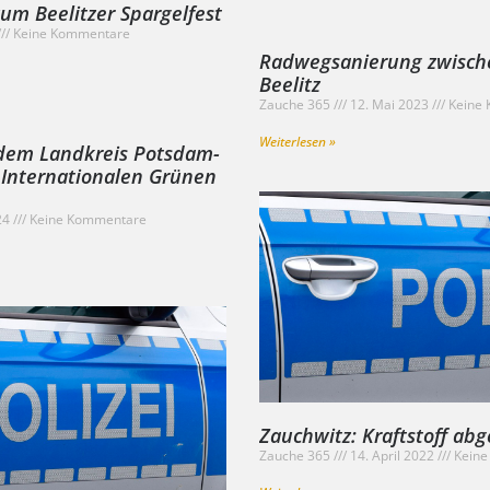
um Beelitzer Spargelfest
Keine Kommentare
Radwegsanierung zwisch
Beelitz
Zauche 365
12. Mai 2023
Keine 
Weiterlesen »
dem Landkreis Potsdam-
 Internationalen Grünen
24
Keine Kommentare
Zauchwitz: Kraftstoff abg
Zauche 365
14. April 2022
Keine