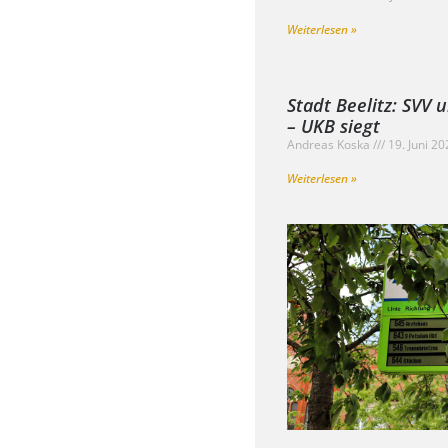
Weiterlesen »
Stadt Beelitz: SVV 
– UKB siegt
Andreas Koska
19. Juni 2
Weiterlesen »