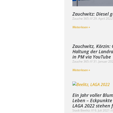
Zauchwitz: Diesel 
Zauche 365
29. April 202
Weiterlesen »
Zauchwitz, Körzin: 
Haltung der Landr
in PM via YouTube
Zauche 365
31. Januar 20
Weiterlesen »
Ein Jahr voller Blu
Leben – Eckpunkte
LAGA 2022 stehen f
Stadt Beelitz
6. Juli 2021