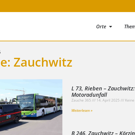
Orte
The
5
e: Zauchwitz
L 73, Rieben – Zauchwitz
Motoradunfall
Zauche 365
14. April 2025
Keine
Weiterlesen »
B 246, Zauchwitz – Körzi