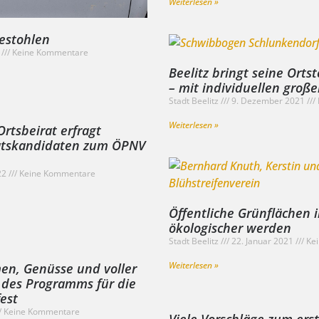
Weiterlesen »
gestohlen
2
Keine Kommentare
Beelitz bringt seine Orts
– mit individuellen gro
Stadt Beelitz
9. Dezember 2021
Weiterlesen »
Ortsbeirat erfragt
atskandidaten zum ÖPNV
22
Keine Kommentare
Öffentliche Grünflächen i
ökologischer werden
Stadt Beelitz
22. Januar 2021
Kei
Weiterlesen »
men, Genüsse und voller
 des Programms für die
est
Keine Kommentare