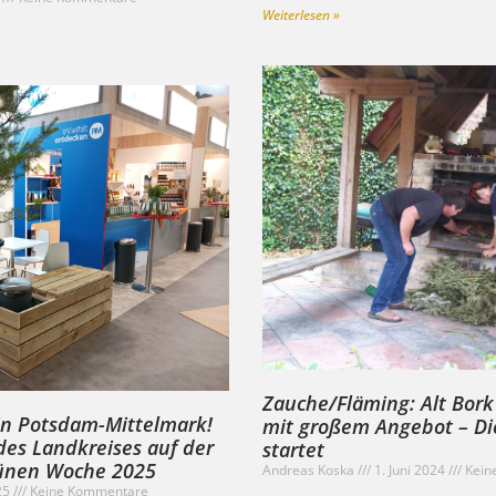
Weiterlesen »
Zauche/Fläming: Alt Bor
 in Potsdam-Mittelmark!
mit großem Angebot – Di
des Landkreises auf der
startet
rünen Woche 2025
Andreas Koska
1. Juni 2024
Kein
25
Keine Kommentare