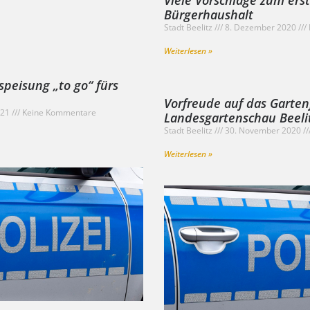
Viele Vorschläge zum erst
Bürgerhaushalt
Stadt Beelitz
8. Dezember 2020
Weiterlesen »
lspeisung „to go“ fürs
Vorfreude auf das Garten
021
Keine Kommentare
Landesgartenschau Beelit
Stadt Beelitz
30. November 2020
Weiterlesen »