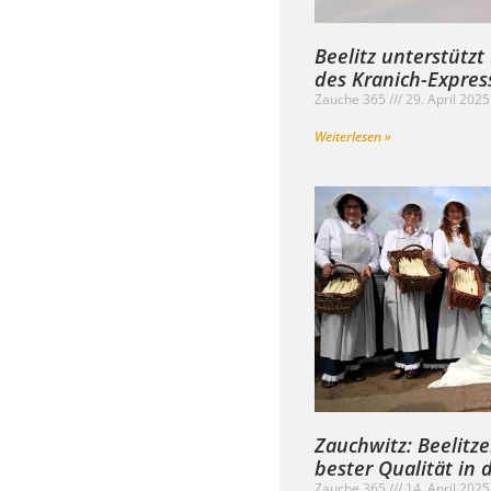
Beelitz unterstütz
des Kranich-Expres
Zauche 365
29. April 202
Weiterlesen »
Zauchwitz: Beelitze
bester Qualität in 
Zauche 365
14. April 202