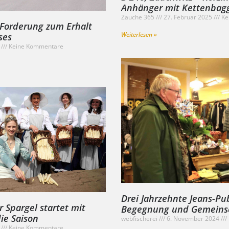
Anhänger mit Kettenbagg
Zauche 365
27. Februar 2025
Ke
t Forderung zum Erhalt
Weiterlesen »
ses
5
Keine Kommentare
Drei Jahrzehnte Jeans-Pub
r Spargel startet mit
Begegnung und Gemeinsch
die Saison
webfischerei
6. November 2024
5
Keine Kommentare