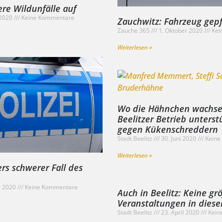
re Wildunfälle auf
 2020
Keine Kommentare
Zauchwitz: Fahrzeug gep
Zauche 365
1. Oktober 2020
Kei
Weiterlesen »
Wo die Hähnchen wachse
Beelitzer Betrieb unterstü
gegen Kükenschreddern
Stadt Beelitz
30. Juni 2020
Keine
Weiterlesen »
rs schwerer Fall des
r 2020
Keine Kommentare
Auch in Beelitz: Keine gr
Veranstaltungen in die
Stadt Beelitz
23. April 2020
Kein