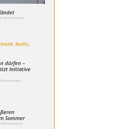
fändet
ne Kommentare
n dürfen –
tzt Initiative
 Kommentare
ößeren
sem Sommer
e Kommentare