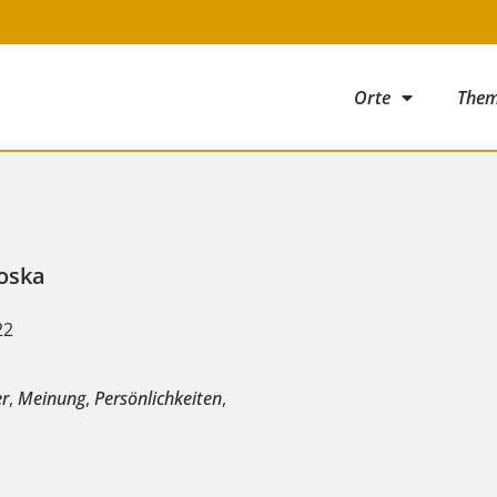
Orte
The
oska
22
e
r
,
Meinung
,
Persönlichkeiten
,