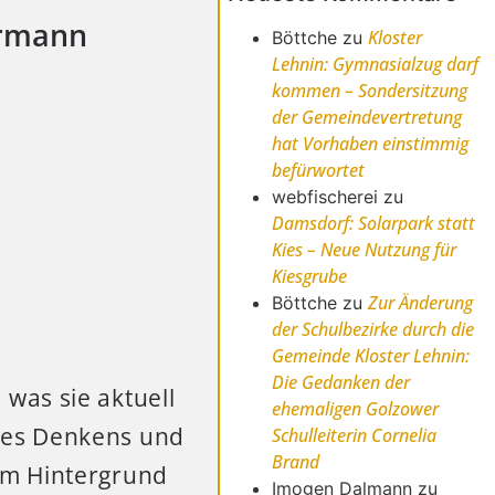
rrmann
Kloster
Böttche
zu
Lehnin: Gymnasialzug darf
kommen – Sondersitzung
der Gemeindevertretung
hat Vorhaben einstimmig
befürwortet
webfischerei
zu
Damsdorf: Solarpark statt
Kies – Neue Nutzung für
Kiesgrube
Zur Änderung
Böttche
zu
der Schulbezirke durch die
Gemeinde Kloster Lehnin:
Die Gedanken der
was sie aktuell
ehemaligen Golzower
des Denkens und
Schulleiterin Cornelia
Brand
em Hintergrund
Imogen Dalmann
zu