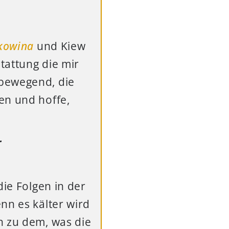
kowina
und Kiew
stattung die mir
 bewegend, die
en und hoffe,
r
die Folgen in der
nn es kälter wird
h zu dem, was die