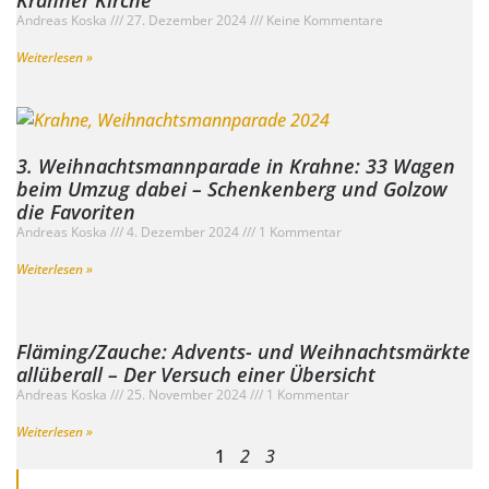
Krahner Kirche
Andreas Koska
27. Dezember 2024
Keine Kommentare
Weiterlesen »
3. Weihnachtsmannparade in Krahne: 33 Wagen
beim Umzug dabei – Schenkenberg und Golzow
die Favoriten
Andreas Koska
4. Dezember 2024
1 Kommentar
Weiterlesen »
Fläming/Zauche: Advents- und Weihnachtsmärkte
allüberall – Der Versuch einer Übersicht
Andreas Koska
25. November 2024
1 Kommentar
Weiterlesen »
1
2
3