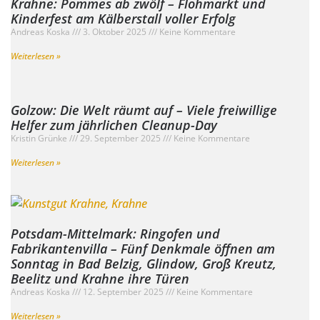
Krahne: Pommes ab zwölf – Flohmarkt und
Kinderfest am Kälberstall voller Erfolg
Andreas Koska
3. Oktober 2025
Keine Kommentare
Weiterlesen »
Golzow: Die Welt räumt auf – Viele freiwillige
Helfer zum jährlichen Cleanup-Day
Kristin Grünke
29. September 2025
Keine Kommentare
Weiterlesen »
Potsdam-Mittelmark: Ringofen und
Fabrikantenvilla – Fünf Denkmale öffnen am
Sonntag in Bad Belzig, Glindow, Groß Kreutz,
Beelitz und Krahne ihre Türen
Andreas Koska
12. September 2025
Keine Kommentare
Weiterlesen »