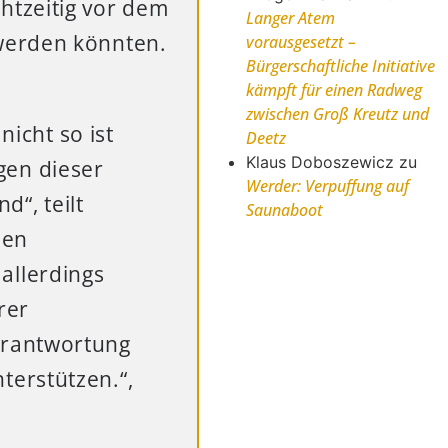
htzeitig vor dem
Langer Atem
werden könnten.
vorausgesetzt –
Bürgerschaftliche Initiative
kämpft für einen Radweg
zwischen Groß Kreutz und
icht so ist
Deetz
Klaus Doboszewicz
zu
gen dieser
Werder: Verpuffung auf
“, teilt
Saunaboot
hen
allerdings
rer
Verantwortung
terstützen.“,