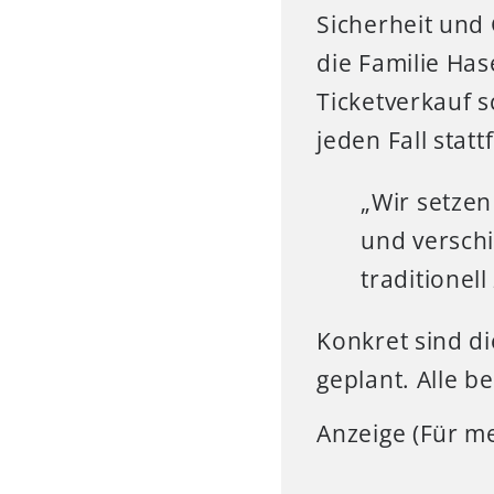
Sicherheit und
die Familie Has
Ticketverkauf 
jeden Fall stat
„Wir setzen
und verschi
traditionel
Konkret sind di
geplant. Alle b
Anzeige (Für me