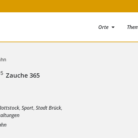
Orte
The
Zauche 365
e
Rottstock
,
Sport
,
Stadt Brück
,
taltungen
ahn