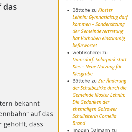
f das
Kloster
Böttche
zu
Lehnin: Gymnasialzug darf
kommen – Sondersitzung
der Gemeindevertretung
hat Vorhaben einstimmig
befürwortet
webfischerei
zu
Damsdorf: Solarpark statt
Kies – Neue Nutzung für
Kiesgrube
Zur Änderung
Böttche
zu
der Schulbezirke durch die
Gemeinde Kloster Lehnin:
Die Gedanken der
tern bekannt
ehemaligen Golzower
Rennbahn“ auf das
Schulleiterin Cornelia
Brand
 gehofft, dass
Imogen Dalmann
zu