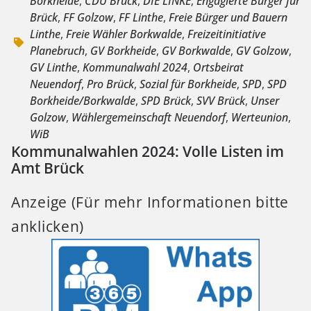
Borkheide
,
CDU Brück
,
DIE LINKE
,
Engagierte Bürger für
Brück
,
FF Golzow
,
FF Linthe
,
Freie Bürger und Bauern
Linthe
,
Freie Wähler Borkwalde
,
Freizeitinitiative
Planebruch
,
GV Borkheide
,
GV Borkwalde
,
GV Golzow
,
GV Linthe
,
Kommunalwahl 2024
,
Ortsbeirat
Neuendorf
,
Pro Brück
,
Sozial für Borkheide
,
SPD
,
SPD
Borkheide/Borkwalde
,
SPD Brück
,
SVV Brück
,
Unser
Golzow
,
Wählergemeinschaft Neuendorf
,
Werteunion
,
WiB
Kommunalwahlen 2024: Volle Listen im
Amt Brück
Anzeige (Für mehr Informationen bitte
anklicken)