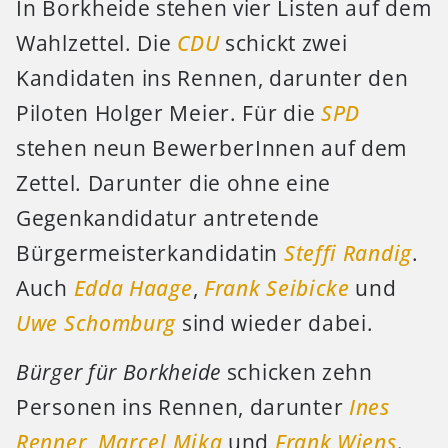
In Borkheide stehen vier Listen auf dem
Wahlzettel. Die
CDU
schickt zwei
Kandidaten ins Rennen, darunter den
Piloten Holger Meier. Für die
SPD
stehen neun BewerberInnen auf dem
Zettel. Darunter die ohne eine
Gegenkandidatur antretende
Bürgermeisterkandidatin
Steffi Randig
.
Auch
Edda Haage
,
Frank Seibicke
und
Uwe Schomburg
sind wieder dabei.
Bürger für Borkheide
schicken zehn
Personen ins Rennen, darunter
Ines
Renner
,
Marcel Mika
und
Frank Wiens
.