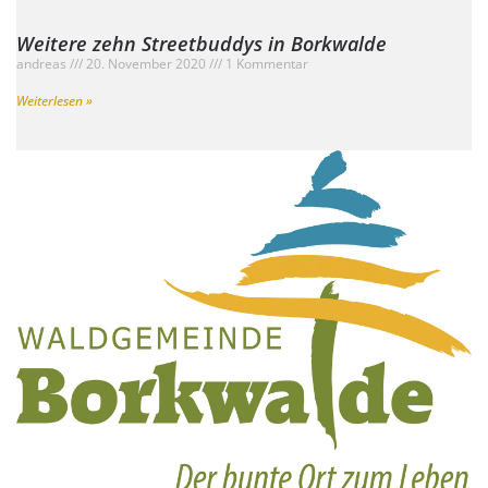
Weitere zehn Streetbuddys in Borkwalde
andreas
20. November 2020
1 Kommentar
Weiterlesen »