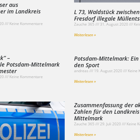
ser aus
er im Landkreis
L 73, Waldstück zwische
Fresdorf illegale Müllent
020
Keine Kommentare
Zauche 365
31. August 2020
Kei
Weiterlesen »
k“ –
Potsdam-Mittelmark: Ein
ule Potsdam-Mittelmark
den Sport
emester
andreas
19. August 2020
Keine 
020
Keine Kommentare
Weiterlesen »
Zusammenfassung der ak
Zahlen für den Landkrei
Mittelmark
Zauche 365
29. Juli 2020
Keine 
Weiterlesen »