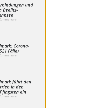
verbindungen und
n Beelitz-
Wannsee
Kommentare
lmark: Corona-
21 Fälle)
Kommentare
mark führt den
trieb in den
Pfingsten ein
Kommentare