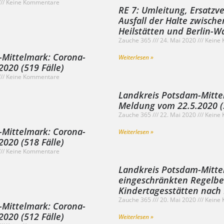
Keine Kommentare
RE 7: Umleitung, Ersatz
Ausfall der Halte zwische
Heilstätten und Berlin-
Zauche 365
24. Mai 2020
Keine 
-Mittelmark: Corona-
Weiterlesen »
020 (519 Fälle)
Keine Kommentare
Landkreis Potsdam-Mitte
Meldung vom 22.5.2020 (5
Zauche 365
22. Mai 2020
Keine 
-Mittelmark: Corona-
Weiterlesen »
020 (518 Fälle)
Keine Kommentare
Landkreis Potsdam-Mittel
eingeschränkten Regelbe
Kindertagesstätten nach 
Zauche 365
20. Mai 2020
Keine 
-Mittelmark: Corona-
020 (512 Fälle)
Weiterlesen »