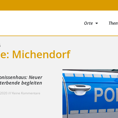
Orte
The
5
ie: Michendorf
onissenhaus: Neuer
terbende begleiten
 2020
Keine Kommentare