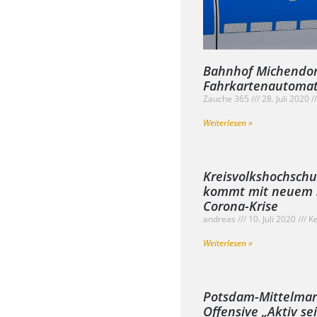
Bahnhof Michendorf
Fahrkartenautomat
Zauche 365
28. Juli 2020
Weiterlesen »
Kreisvolkshochsch
kommt mit neuem 
Corona-Krise
andreas
10. Juli 2020
Ke
Weiterlesen »
Potsdam-Mittelmark
Offensive „Aktiv sei