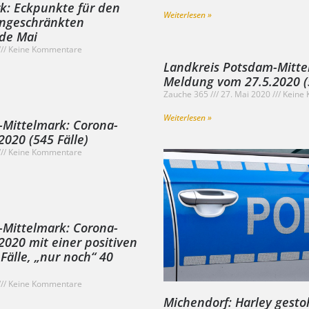
: Eckpunkte für den
Weiterlesen »
eingeschränkten
nde Mai
Keine Kommentare
Landkreis Potsdam-Mitte
Meldung vom 27.5.2020 (5
Zauche 365
27. Mai 2020
Keine 
Weiterlesen »
-Mittelmark: Corona-
020 (545 Fälle)
Keine Kommentare
-Mittelmark: Corona-
020 mit einer positiven
Fälle, „nur noch“ 40
Keine Kommentare
Michendorf: Harley gesto