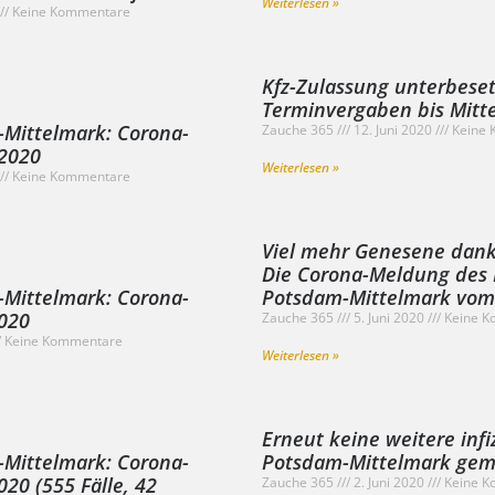
Weiterlesen »
Keine Kommentare
Kfz-Zulassung unterbeset
Terminvergaben bis Mitte
-Mittelmark: Corona-
Zauche 365
12. Juni 2020
Keine 
2020
Weiterlesen »
Keine Kommentare
Viel mehr Genesene dank
Die Corona-Meldung des 
-Mittelmark: Corona-
Potsdam-Mittelmark vom
020
Zauche 365
5. Juni 2020
Keine K
Keine Kommentare
Weiterlesen »
Erneut keine weitere infi
-Mittelmark: Corona-
Potsdam-Mittelmark gem
20 (555 Fälle, 42
Zauche 365
2. Juni 2020
Keine K