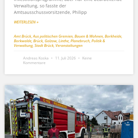
Verwaltung, so fasste der
Amtsausschussvorsitzende, Philipp
WEITERLESEN »
Amt Brück
,
Aus politischen Gremien
,
Bauen & Wohnen
,
Borkheide
,
Borkwalde
,
Brück
,
Golzow
,
Linthe
,
Planebruch
,
Politik &
Verwaltung
,
Stadt Brück
,
Veranstaltungen
Andreas Koska
11. Juli 2026
Keine
Kommentare