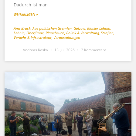
Dadurch ist man
WEITERLESEN »
Amt Brück
,
Aus politischen Gremien
,
Golzow
,
Kloster Lehnin
,
Lehnin
,
Oberjünne
,
Planebruch
,
Politik & Verwaltung
,
Straßen,
Verkehr & Infrastruktur
,
Veranstaltungen
Andreas Koska
13. Juli 2026
2 Kommentare