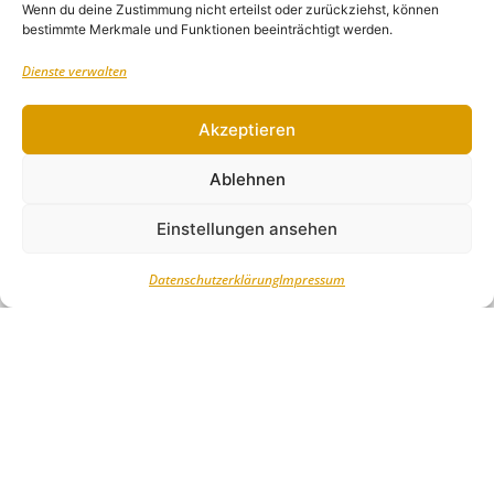
Wenn du deine Zustimmung nicht erteilst oder zurückziehst, können
Feuerwehr
,
Planebruch
,
Politik & Verwaltung
,
Stadt Brück
,
Veranstaltungen
bestimmte Merkmale und Funktionen beeinträchtigt werden.
Dienste verwalten
Andreas Koska
9. Juli 2026
Keine Kommentare
Akzeptieren
Ablehnen
Einstellungen ansehen
Datenschutzerklärung
Impressum