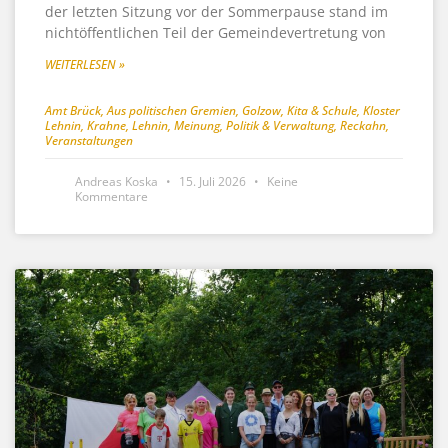
der letzten Sitzung vor der Sommerpause stand im
nichtöffentlichen Teil der Gemeindevertretung von
WEITERLESEN »
Amt Brück
,
Aus politischen Gremien
,
Golzow
,
Kita & Schule
,
Kloster
Lehnin
,
Krahne
,
Lehnin
,
Meinung
,
Politik & Verwaltung
,
Reckahn
,
Veranstaltungen
Andreas Koska
15. Juli 2026
Keine
Kommentare