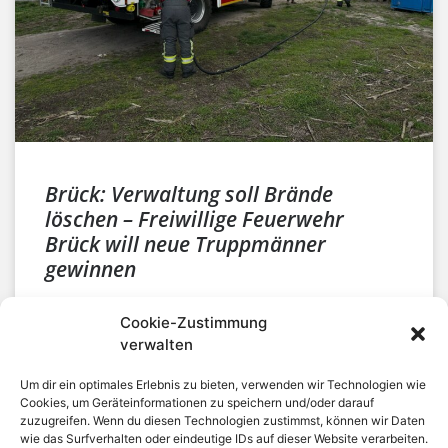
Brück: Verwaltung soll Brände
löschen – Freiwillige Feuerwehr
Brück will neue Truppmänner
gewinnen
Brück. Die Arbeitstage sind das Problem, bei
Cookie-Zustimmung
Notfällen zwischen 06.00 Uhr morgens und 17.00
verwalten
Uhr nachmittags fehlen der Freiwilligen Feuerwehr
Brück aktive Einsatzkräfte. Jan Stuwe
Um dir ein optimales Erlebnis zu bieten, verwenden wir Technologien wie
WEITERLESEN »
Cookies, um Geräteinformationen zu speichern und/oder darauf
zuzugreifen. Wenn du diesen Technologien zustimmst, können wir Daten
wie das Surfverhalten oder eindeutige IDs auf dieser Website verarbeiten.
Amt Brück
,
Aus politischen Gremien
,
Borkheide
,
Brück
,
Cammer
,