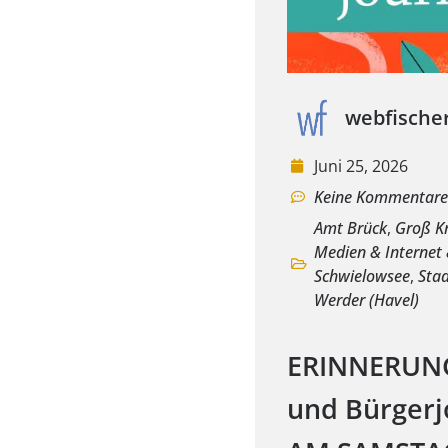
webfische
Juni 25, 2026
Keine Kommentar
Amt Brück
,
Groß Kr
Medien & Internet 
Schwielowsee
,
Stad
Werder (Havel)
ERINNERUNG:
und Bürgerj