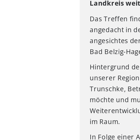
Landkreis wei
Das Treffen fin
angedacht in d
angesichtes der
Bad Belzig-Hage
Hintergrund des
unserer Region
Trunschke, Bet
möchte und mus
Weiterentwickl
im Raum.
In Folge einer