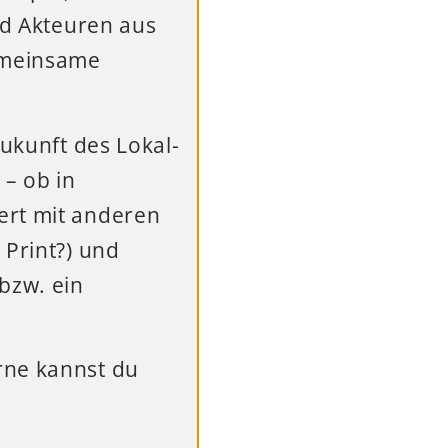
nd Akteuren aus
emeinsame
Zukunft des Lokal-
– ob in
ert mit anderen
 Print?) und
bzw. ein
rne kannst du