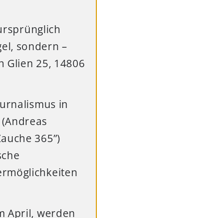
 ursprünglich
el, sondern –
n Glien 25, 14806
ournalismus in
 (Andreas
Zauche 365”)
sche
ermöglichkeiten
m April, werden