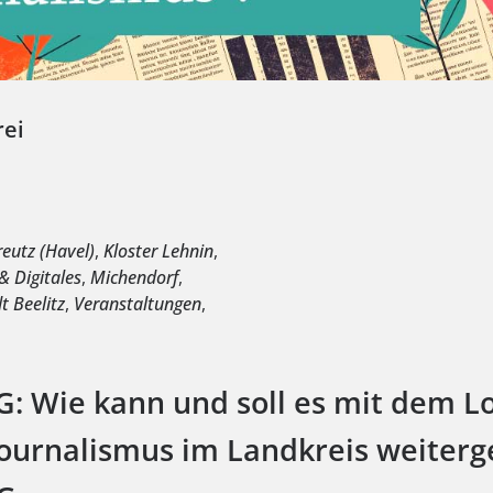
rei
e
eutz (Havel)
,
Kloster Lehnin
,
& Digitales
,
Michendorf
,
t Beelitz
,
Veranstaltungen
,
 Wie kann und soll es mit dem Lo
ournalismus im Landkreis weiterg