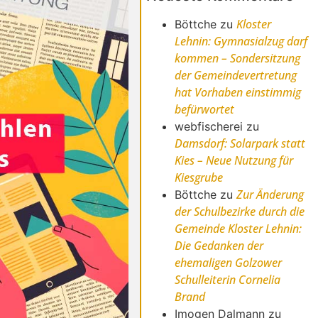
Kloster
Böttche
zu
Lehnin: Gymnasialzug darf
kommen – Sondersitzung
der Gemeindevertretung
hat Vorhaben einstimmig
befürwortet
webfischerei
zu
Damsdorf: Solarpark statt
Kies – Neue Nutzung für
Kiesgrube
Zur Änderung
Böttche
zu
der Schulbezirke durch die
Gemeinde Kloster Lehnin:
Die Gedanken der
ehemaligen Golzower
Schulleiterin Cornelia
Brand
Imogen Dalmann
zu