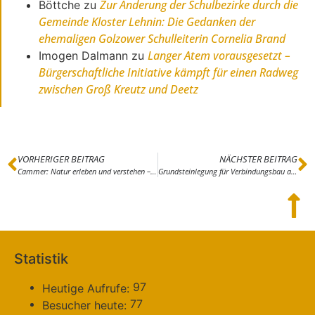
Zur Änderung der Schulbezirke durch die
Böttche
zu
Gemeinde Kloster Lehnin: Die Gedanken der
ehemaligen Golzower Schulleiterin Cornelia Brand
Langer Atem vorausgesetzt –
Imogen Dalmann
zu
Bürgerschaftliche Initiative kämpft für einen Radweg
zwischen Groß Kreutz und Deetz
VORHERIGER BEITRAG
NÄCHSTER BEITRAG
Cammer: Natur erleben und verstehen – Auszeichnung Naturpark-Kita
Grundsteinlegung für Verbindungsbau auf Schulcampus Lehnin
Statistik
97
Heutige Aufrufe:
77
Besucher heute: