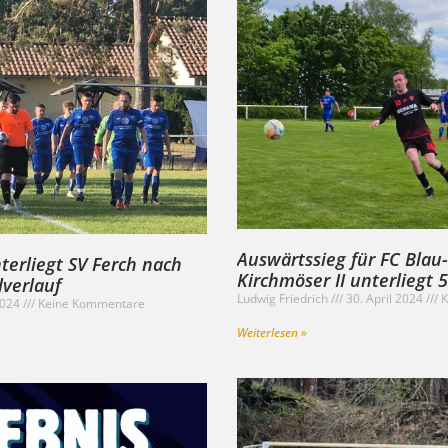
Auswärtssieg für FC Blau
terliegt SV Ferch nach
Kirchmöser II unterliegt 5
verlauf
Ludwig Friedrich
30. April 2024
K
2024
Keine Kommentare
Weiterlesen »