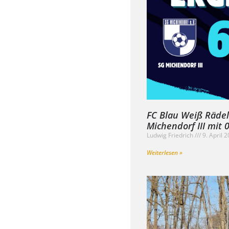
FC Blau Weiß Rädel
Michendorf III mit 
Ludwig Friedrich
9. April 
Weiterlesen »