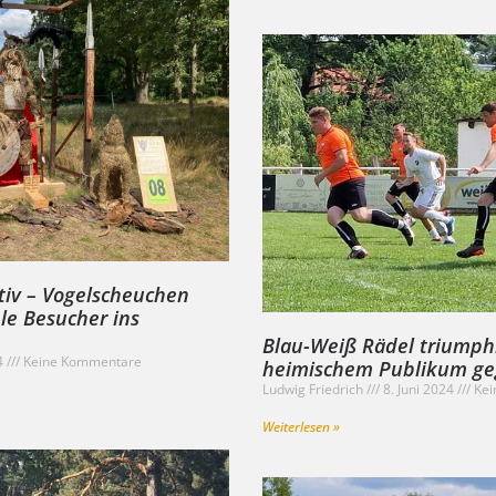
ativ – Vogelscheuchen
ele Besucher ins
Blau-Weiß Rädel triumphi
24
Keine Kommentare
heimischem Publikum geg
Ludwig Friedrich
8. Juni 2024
Kei
Weiterlesen »