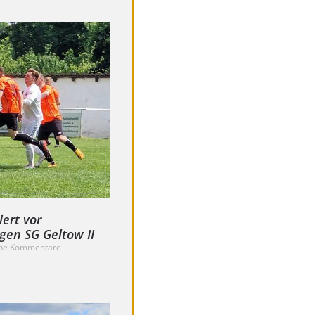
ert vor
en SG Geltow II
ne Kommentare