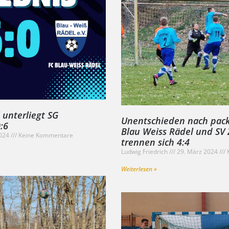
 unterliegt SG
Unentschieden nach pac
0:6
Blau Weiss Rädel und SV Z
2024
Keine Kommentare
trennen sich 4:4
Ludwig Friedrich
29. März 2024
K
Weiterlesen »