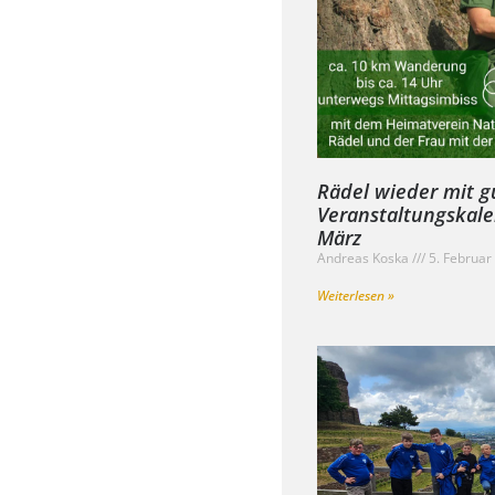
Rädel wieder mit g
Veranstaltungskale
März
Andreas Koska
5. Februa
Weiterlesen »