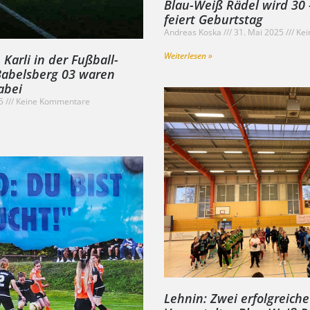
Blau-Weiß Rädel wird 30 
feiert Geburtstag
Andreas Koska
31. Mai 2025
Kei
Weiterlesen »
 Karli in der Fußball-
 Babelsberg 03 waren
abei
25
Keine Kommentare
Lehnin: Zwei erfolgreiche