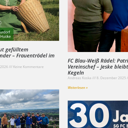
ut gefülltem
nder – Frauentrödel im
FC Blau-Weiß Rädel: Patr
Vereinschef – Jeske bleib
r 2026
Keine Kommentare
Kegeln
Andreas Koska
8. Dezember 2025
Weiterlesen »