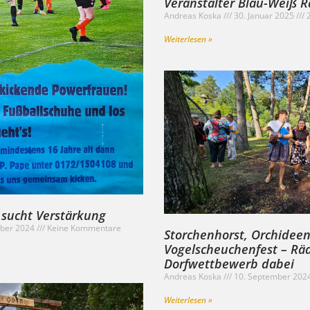
Veranstalter Blau-Weiß R
Andreas Koska
30. Januar 2025
2
Weiterlesen »
 sucht Verstärkung
ber 2024
Keine Kommentare
Storchenhorst, Orchidee
Vogelscheuchenfest – Rä
Dorfwettbewerb dabei
Andreas Koska
10. September 202
Weiterlesen »