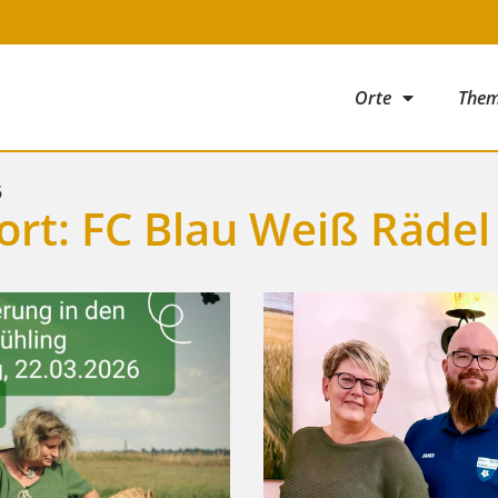
Orte
The
5
rt: FC Blau Weiß Rädel