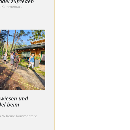
ädel zufrieden
 Kommentare
nwiesen und
del beim
4
Keine Kommentare