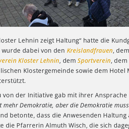
„Kloster Lehnin zeigt Haltung“ hatte die Kun
d wurde dabei von den
Kreislandfrauen
, de
erein Kloster Lehnin
, dem
Sportverein
, de
lischen Klostergemeinde sowie dem Hotel 
erstützt.
on der Initiative gab mit ihrer Ansprache
ht mehr Demokratie, aber die Demokratie muss
t und betonte, dass die Anwesenden Haltun
gte die Pfarrerin Almuth Wisch, die sich da