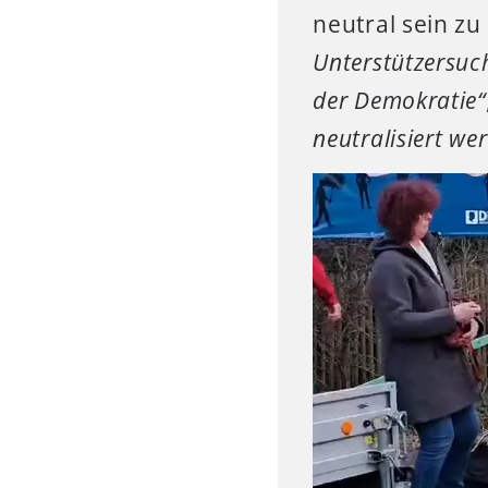
neutral sein zu
Unterstützersuc
der Demokratie“
neutralisiert we
Video-
Player