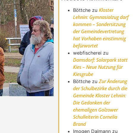
Kloster
Böttche
zu
Lehnin: Gymnasialzug darf
kommen – Sondersitzung
der Gemeindevertretung
hat Vorhaben einstimmig
befürwortet
webfischerei
zu
Damsdorf: Solarpark statt
Kies – Neue Nutzung für
Kiesgrube
Zur Änderung
Böttche
zu
der Schulbezirke durch die
Gemeinde Kloster Lehnin:
Die Gedanken der
ehemaligen Golzower
Schulleiterin Cornelia
Brand
Imogen Dalmann
zu