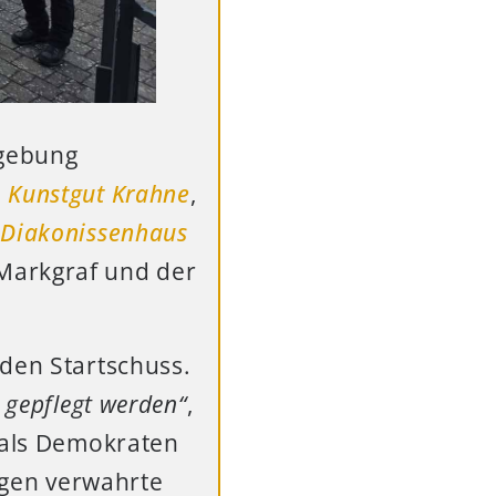
dgebung
m
Kunstgut Krahne
,
m
Diakonissenhaus
Markgraf und der
 den Startschuss.
 gepflegt werden“
,
g als Demokraten
gegen verwahrte