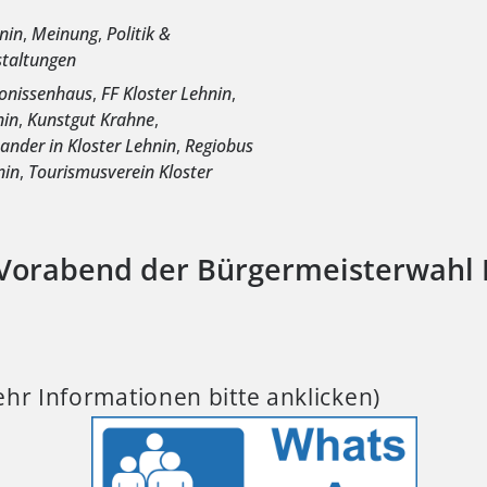
nin
,
Meinung
,
Politik &
staltungen
konissenhaus
,
FF Kloster Lehnin
,
nin
,
Kunstgut Krahne
,
ander in Kloster Lehnin
,
Regiobus
nin
,
Tourismusverein Kloster
Vorabend der Bürgermeisterwahl 
hr Informationen bitte anklicken)