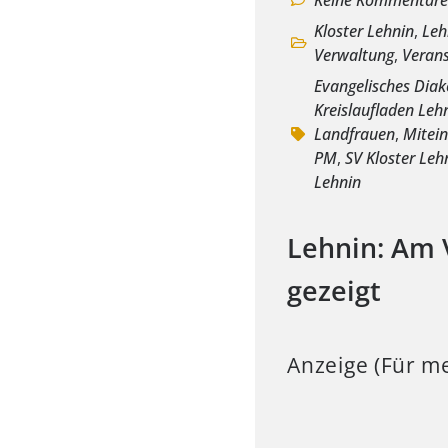
Kloster Lehnin
,
Leh
Verwaltung
,
Veran
Evangelisches Dia
Kreislaufladen Leh
Landfrauen
,
Mitein
PM
,
SV Kloster Leh
Lehnin
Lehnin: Am 
gezeigt
Anzeige (Für me