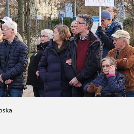
oska
e