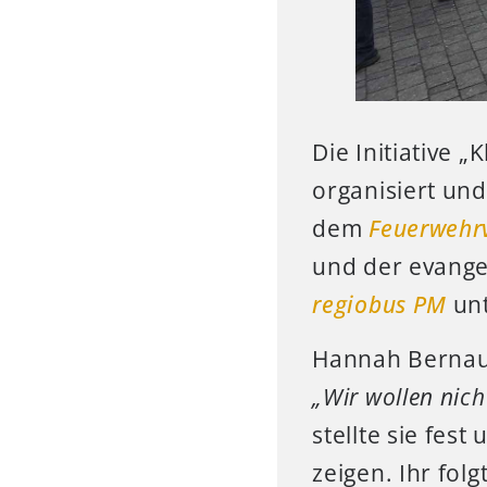
Die Initiative 
organisiert un
dem
Feuerwehrv
und der evange
regiobus PM
unt
Hannah Bernau v
„Wir wollen nic
stellte sie fes
zeigen. Ihr fol