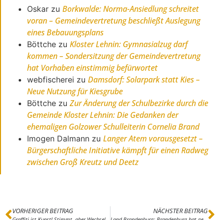
Borkwalde: Norma-Ansiedlung schreitet
Oskar
zu
voran – Gemeindevertretung beschließt Auslegung
eines Bebauungsplans
Kloster Lehnin: Gymnasialzug darf
Böttche
zu
kommen – Sondersitzung der Gemeindevertretung
hat Vorhaben einstimmig befürwortet
Damsdorf: Solarpark statt Kies –
webfischerei
zu
Neue Nutzung für Kiesgrube
Zur Änderung der Schulbezirke durch die
Böttche
zu
Gemeinde Kloster Lehnin: Die Gedanken der
ehemaligen Golzower Schulleiterin Cornelia Brand
Langer Atem vorausgesetzt –
Imogen Dalmann
zu
Bürgerschaftliche Initiative kämpft für einen Radweg
zwischen Groß Kreutz und Deetz
VORHERIGER BEITRAG
NÄCHSTER BEITRAG
Graffiti ist Kunst! Stimmt, aber Wechsel zur legalen Seite! – Brücker Stadtverordneter Edward Baitz (ProBrück) freut sich über ersten Teilerfolg
Land Brandenburg: Brandenburg hat gewählt; Woidke siegt, Neuwahlen möglich