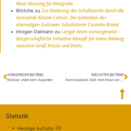
Neue Nutzung für Kiesgrube
Zur Änderung der Schulbezirke durch die
Böttche
zu
Gemeinde Kloster Lehnin: Die Gedanken der
ehemaligen Golzower Schulleiterin Cornelia Brand
Langer Atem vorausgesetzt –
Imogen Dalmann
zu
Bürgerschaftliche Initiative kämpft für einen Radweg
zwischen Groß Kreutz und Deetz
VORHERIGER BEITRAG
NÄCHSTER BEITRAG
Klaistow: Unfall beim Ausparken
Kommunalwahl 2024: Viele Kreuze am 09.06.24 – Wer, wie viel und wo darf man ein Kreuz machen
Statistik
26
Heutige Aufrufe: