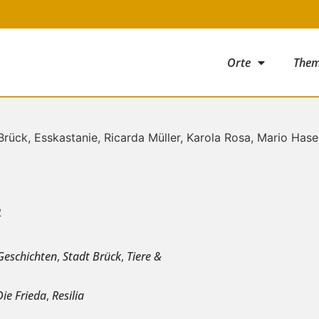
Orte
The
2
e
Geschichten
,
Stadt Brück
,
Tiere &
Die Frieda
,
Resilia