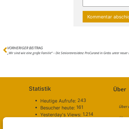
VORHERIGER BEITRAG
„Wir sind wie eine große Familie“ – Die Seniorenresidenz ProCurand in Grebs unter neuer 
Statistik
Über
243
Heutige Aufrufe:
Über 
161
Besucher heute:
1.214
Yesterday's Views:
Über 
786
Besucher gestern:
70.377
Total Views: