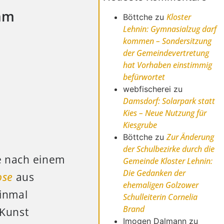
kam
Kloster
Böttche
zu
Lehnin: Gymnasialzug darf
kommen – Sondersitzung
der Gemeindevertretung
hat Vorhaben einstimmig
befürwortet
webfischerei
zu
Damsdorf: Solarpark statt
Kies – Neue Nutzung für
Kiesgrube
Zur Änderung
Böttche
zu
der Schulbezirke durch die
e nach einem
Gemeinde Kloster Lehnin:
Die Gedanken der
ose
aus
ehemaligen Golzower
einmal
Schulleiterin Cornelia
Brand
 Kunst
Imogen Dalmann
zu