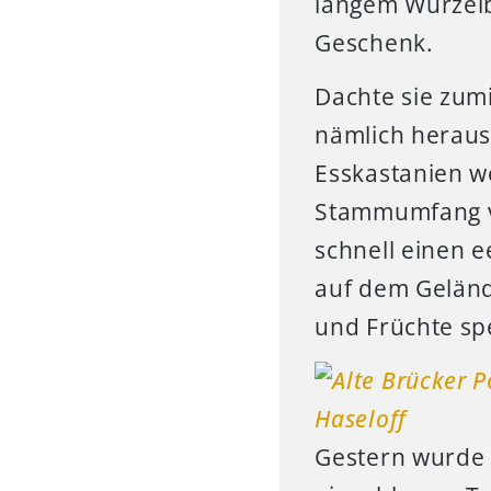
langem Wurzelb
Geschenk.
Dachte sie zumi
nämlich heraus,
Esskastanien w
Stammumfang vo
schnell einen e
auf dem Gelän
und Früchte sp
Gestern wurde 