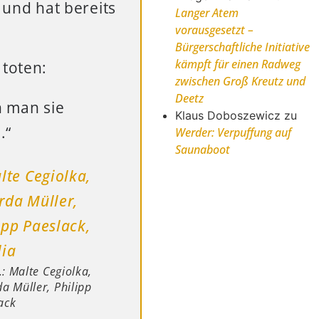
und hat bereits
Langer Atem
vorausgesetzt –
Bürgerschaftliche Initiative
kämpft für einen Radweg
toten:
zwischen Groß Kreutz und
Deetz
n man sie
Klaus Doboszewicz
zu
.“
Werder: Verpuffung auf
Saunaboot
r.: Malte Cegiolka,
a Müller, Philipp
ack