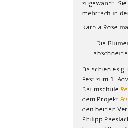
zugewandt. Sie
mehrfach in d
Karola Rose ma
„Die Blume
abschneidet
Da schien es gu
Fest zum 1. Ad
Baumschule
Re
dem Projekt
Fr
den beiden Ver
Philipp Paeslac