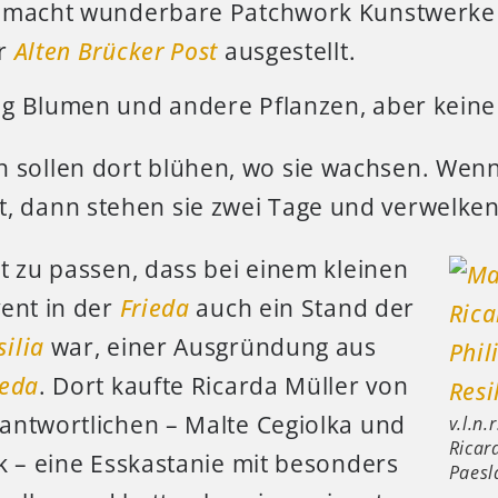
 macht wunderbare Patchwork Kunstwerke 
er
Alten Brücker Post
ausgestellt.
g Blumen und andere Pflanzen, aber keine 
n sollen dort blühen, wo sie wachsen. Wen
, dann stehen sie zwei Tage und verwelken
t zu passen, dass bei einem kleinen
vent in der
Frieda
auch ein Stand der
silia
war, einer Ausgründung aus
ieda
. Dort kaufte Ricarda Müller von
antwortlichen – Malte Cegiolka und
v.l.n.
Ricard
k – eine Esskastanie mit besonders
Paesl