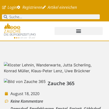
Login
Registrieren
Artikel einreichen
Zauche 365
August 18, 2020
Keine Kommentare
Damsdorf
,
Empfehlungen
,
Emstal
,
Freizeit
,
Göhlsdorf
,