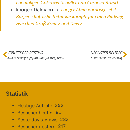
ehemaligen Golzower Schulleiterin Cornelia Brand
Langer Atem vorausgesetzt –
Imogen Dalmann
zu
Bürgerschaftliche Initiative kämpft für einen Radweg
zwischen Groß Kreutz und Deetz
VORHERIGER BEITRAG
NÄCHSTER BEITRAG
Brück: Bewegungsparcours für jung und alt
Schmerzke: Tankbetrug
Statistik
252
Heutige Aufrufe:
190
Besucher heute:
283
Yesterday's Views:
217
Besucher gestern: