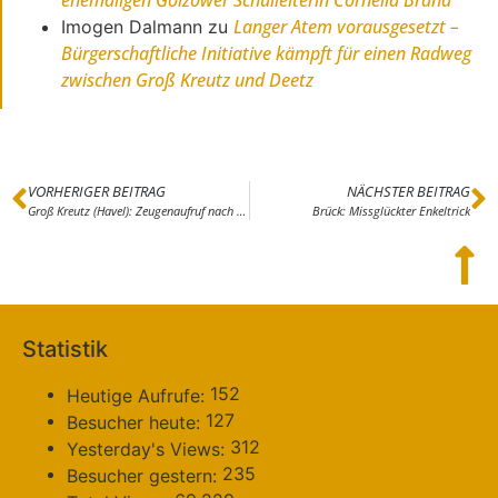
ehemaligen Golzower Schulleiterin Cornelia Brand
Langer Atem vorausgesetzt –
Imogen Dalmann
zu
Bürgerschaftliche Initiative kämpft für einen Radweg
zwischen Groß Kreutz und Deetz
VORHERIGER BEITRAG
NÄCHSTER BEITRAG
Groß Kreutz (Havel): Zeugenaufruf nach Verkehrsunfallflucht
Brück: Missglückter Enkeltrick
Statistik
152
Heutige Aufrufe:
127
Besucher heute:
312
Yesterday's Views:
235
Besucher gestern: