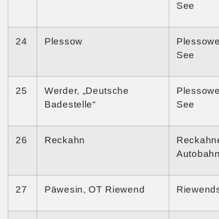
See
24
Plessow
Plessowe
See
25
Werder, „Deutsche
Plessowe
Badestelle“
See
26
Reckahn
Reckahn
Autobah
27
Päwesin, OT Riewend
Riewend