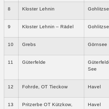
8
Kloster Lehnin
Gohlitzs
9
Kloster Lehnin – Rädel
Gohlitzs
10
Grebs
Görnsee
11
Güterfelde
Güterfeld
See
12
Fohrde, OT Tieckow
Havel
13
Pritzerbe OT Kützkow,
Havel