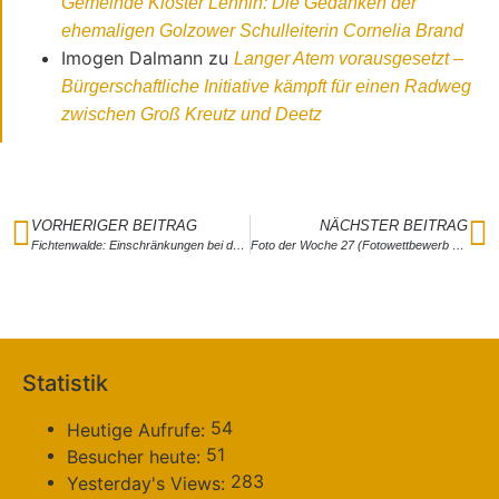
Gemeinde Kloster Lehnin: Die Gedanken der
ehemaligen Golzower Schulleiterin Cornelia Brand
Imogen Dalmann
zu
Langer Atem vorausgesetzt –
Bürgerschaftliche Initiative kämpft für einen Radweg
zwischen Groß Kreutz und Deetz
VORHERIGER BEITRAG
NÄCHSTER BEITRAG
Fichtenwalde: Einschränkungen bei der Gartenbewässerung
Foto der Woche 27 (Fotowettbewerb “Leben in der Zauche)
Statistik
54
Heutige Aufrufe:
51
Besucher heute:
283
Yesterday's Views: