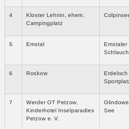
4
Kloster Lehnin, ehem.
Colpinse
Campingplatz
5
Emstal
Emstaler
Schlauch
6
Roskow
Erdeloch
Sportplat
7
Werder OT Petzow,
Glindowe
Kinderhotel Inselparadies
See
Petzow e. V.