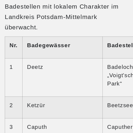
Badestellen mit lokalem Charakter im
Landkreis Potsdam-Mittelmark
überwacht.
Nr.
Badegewässer
Badestel
1
Deetz
Badeloc
„Voigt’sc
Park“
2
Ketzür
Beetzse
3
Caputh
Caputher