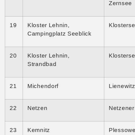
Zernsee
19
Kloster Lehnin,
Klosters
Campingplatz Seeblick
20
Kloster Lehnin,
Klosters
Strandbad
21
Michendorf
Lienewit
22
Netzen
Netzener
23
Kemnitz
Plessowe