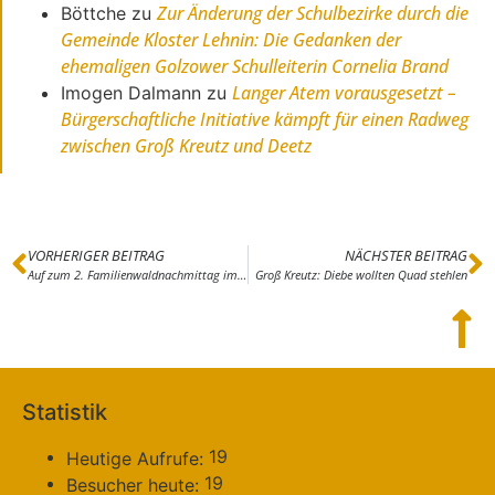
Zur Änderung der Schulbezirke durch die
Böttche
zu
Gemeinde Kloster Lehnin: Die Gedanken der
ehemaligen Golzower Schulleiterin Cornelia Brand
Langer Atem vorausgesetzt –
Imogen Dalmann
zu
Bürgerschaftliche Initiative kämpft für einen Radweg
zwischen Groß Kreutz und Deetz
VORHERIGER BEITRAG
NÄCHSTER BEITRAG
Auf zum 2. Familienwaldnachmittag im Tipidorf
Groß Kreutz: Diebe wollten Quad stehlen
Statistik
19
Heutige Aufrufe:
19
Besucher heute: