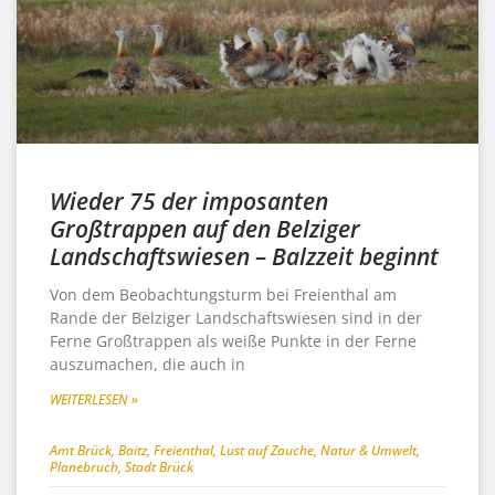
Wieder 75 der imposanten
Großtrappen auf den Belziger
Landschaftswiesen – Balzzeit beginnt
Von dem Beobachtungsturm bei Freienthal am
Rande der Belziger Landschaftswiesen sind in der
Ferne Großtrappen als weiße Punkte in der Ferne
auszumachen, die auch in
WEITERLESEN »
Amt Brück
,
Baitz
,
Freienthal
,
Lust auf Zauche
,
Natur & Umwelt
,
Planebruch
,
Stadt Brück