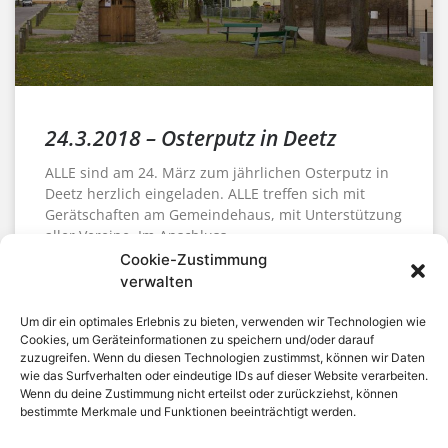
24.3.2018 – Osterputz in Deetz
ALLE sind am 24. März zum jährlichen Osterputz in
Deetz herzlich eingeladen. ALLE treffen sich mit
Gerätschaften am Gemeindehaus, mit Unterstützung
aller Vereine. Im Anschluss
Cookie-Zustimmung
WEITERLESEN »
verwalten
Deetz
,
Groß Kreutz (Havel)
,
Miteinander
,
Vereine
Um dir ein optimales Erlebnis zu bieten, verwenden wir Technologien wie
Cookies, um Geräteinformationen zu speichern und/oder darauf
Zauche 365
16. März 2018
Keine Kommentare
zuzugreifen. Wenn du diesen Technologien zustimmst, können wir Daten
wie das Surfverhalten oder eindeutige IDs auf dieser Website verarbeiten.
Wenn du deine Zustimmung nicht erteilst oder zurückziehst, können
bestimmte Merkmale und Funktionen beeinträchtigt werden.