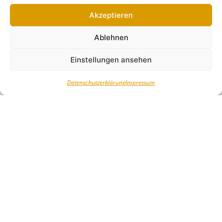
Akzeptieren
Ablehnen
Einstellungen ansehen
Datenschutzerklärung
Impressum
Kita „Borstel“ in Fichtenwalde ist
„Kita Cool 2018“
Radio TEDDY und der ADAC Berlin-Brandenburg
kürten Kita „Borstel“ aus Beelitz-Fichtenwalde zur
„Kita Cool 2018“ Views: 1
WEITERLESEN »