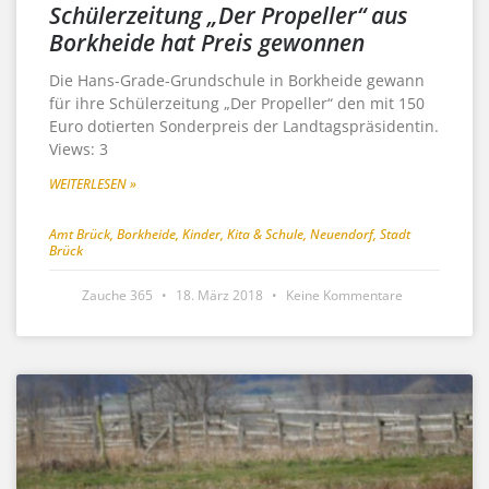
Schülerzeitung „Der Propeller“ aus
Borkheide hat Preis gewonnen
Die Hans-Grade-Grundschule in Borkheide gewann
für ihre Schülerzeitung „Der Propeller“ den mit 150
Euro dotierten Sonderpreis der Landtagspräsidentin.
Views: 3
WEITERLESEN »
Amt Brück
,
Borkheide
,
Kinder
,
Kita & Schule
,
Neuendorf
,
Stadt
Brück
Zauche 365
18. März 2018
Keine Kommentare