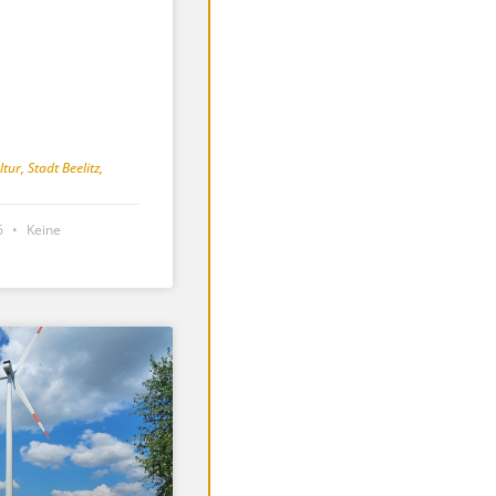
ltur
,
Stadt Beelitz
,
26
Keine