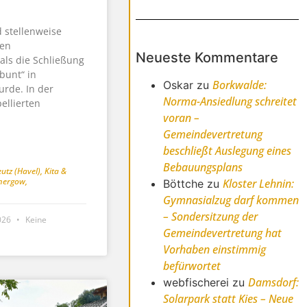
 stellenweise
ten
Neueste Kommentare
als die Schließung
bunt“ in
Borkwalde:
Oskar
zu
rde. In der
Norma-Ansiedlung schreitet
ellierten
voran –
Gemeindevertretung
beschließt Auslegung eines
Bebauungsplans
utz (Havel)
,
Kita &
mergow
,
Kloster Lehnin:
Böttche
zu
Gymnasialzug darf kommen
– Sondersitzung der
2026
Keine
Gemeindevertretung hat
Vorhaben einstimmig
befürwortet
Damsdorf:
webfischerei
zu
Solarpark statt Kies – Neue