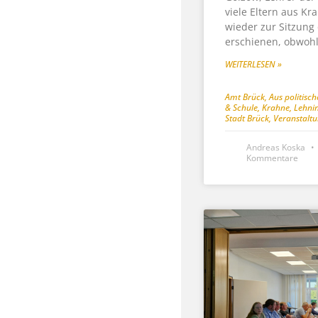
viele Eltern aus K
wieder zur Sitzung
erschienen, obwohl
WEITERLESEN »
Amt Brück
,
Aus politisc
& Schule
,
Krahne
,
Lehni
Stadt Brück
,
Veranstalt
Andreas Koska
Kommentare