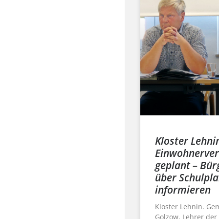
Kloster Lehni
Einwohnerve
geplant – Bür
über Schulpl
informieren
Kloster Lehnin. Ge
Golzow, Lehrer der