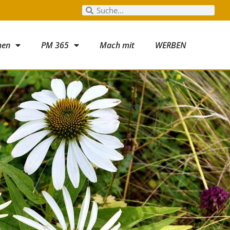
men
PM 365
Mach mit
WERBEN