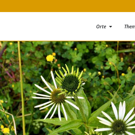
Orte
The