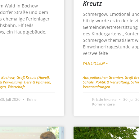
Kreutz
im Wald in Bochow
dorfer Straße und dem
Schmergow. Emotional und
as ehemalige Ferienlager
hitzig wurde es in der letz
sbahn. Elf teils
Gemeindevertretersitzung 
ws, ein Hauptgebäude,
des Kindergartens „Kunter
Schmergow thematisiert wu
Einwohnerfragestunde app
verzweifelte
WEITERLESEN »
,
Bochow
,
Groß Kreutz (Havel)
,
Aus politischen Gremien
,
Groß Kre
k & Verwaltung
,
Tiere & Pflanzen
,
Schule
,
Politik & Verwaltung
,
Sch
ngen
,
Wirtschaft
Veranstaltungen
30. Juli 2026
Keine
Kristin Grünke
30. Juli 
Kommentare