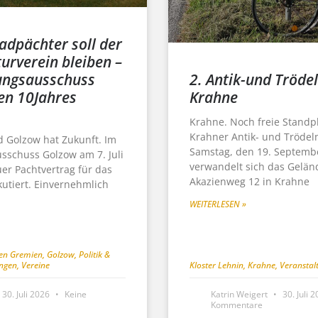
adpächter soll der
turverein bleiben –
2. Antik-und Tröde
ungsausschuss
Krahne
nen 10Jahres
Krahne. Noch freie Standp
Krahner Antik- und Trödel
d Golzow hat Zukunft. Im
Samstag, den 19. Septemb
sschuss Golzow am 7. Juli
verwandelt sich das Gelän
er Pachtvertrag für das
Akazienweg 12 in Krahne
kutiert. Einvernehmlich
WEITERLESEN »
hen Gremien
,
Golzow
,
Politik &
ungen
,
Vereine
Kloster Lehnin
,
Krahne
,
Veranstal
30. Juli 2026
Keine
Katrin Weigert
30. Juli 
Kommentare