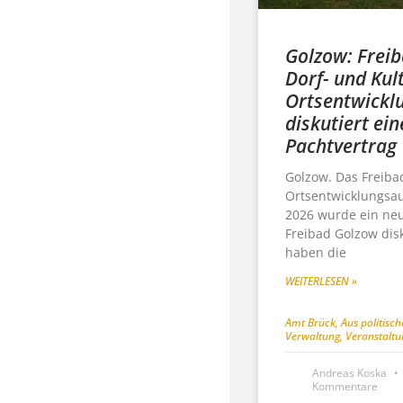
Golzow: Freib
Dorf- und Kul
Ortsentwickl
diskutiert ei
Pachtvertrag
Golzow. Das Freiba
Ortsentwicklungsau
2026 wurde ein neu
Freibad Golzow dis
haben die
WEITERLESEN »
Amt Brück
,
Aus politisc
Verwaltung
,
Veranstalt
Andreas Koska
Kommentare