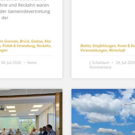
rahne und Reckahn waren
 der Gemeindevertretung
 der
hen Gremien
,
Brück
,
Golzow
,
Kita
n
,
Politik & Verwaltung
,
Reckahn
,
Beelitz
,
Empfehlungen
,
Kunst & Ku
ungen
Veranstaltungen
,
Wirtschaft
30. Juli 2026
Keine
J. Schaldach
29. Juli 20
Kommentare