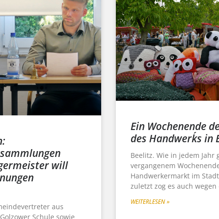
Ein Wochenende de
des Handwerk´s in B
n:
rsammlungen
Beelitz. Wie in jedem Jahr
germeister will
vergangenem Wochenende
anungen
Handwerkermarkt im Stadtp
zuletzt zog es auch wegen
WEITERLESEN »
meindevertreter aus
 Golzower Schule sowie