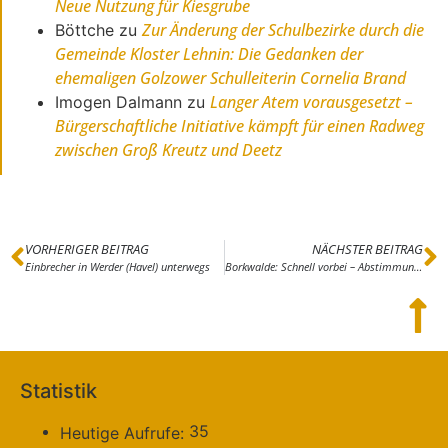
Neue Nutzung für Kiesgrube
Zur Änderung der Schulbezirke durch die
Böttche
zu
Gemeinde Kloster Lehnin: Die Gedanken der
ehemaligen Golzower Schulleiterin Cornelia Brand
Langer Atem vorausgesetzt –
Imogen Dalmann
zu
Bürgerschaftliche Initiative kämpft für einen Radweg
zwischen Groß Kreutz und Deetz
VORHERIGER BEITRAG
NÄCHSTER BEITRAG
Einbrecher in Werder (Havel) unterwegs
Borkwalde: Schnell vorbei – Abstimmungen ohne Diskussion
Statistik
35
Heutige Aufrufe: