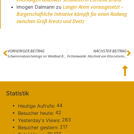
Langer Atem vorausgesetzt –
Imogen Dalmann
zu
Bürgerschaftliche Initiative kämpft für einen Radweg
zwischen Groß Kreutz und Deetz
VORHERIGER BEITRAG
NÄCHSTER BEITRAG
Schwimmabzeichentage im Waldbad Borkheide und in der Havel-Therme in Werder
Fichtenwalde: Abschied von Kita-Leiterin Ramona Hahnemann
Statistik
44
Heutige Aufrufe:
42
Besucher heute:
283
Yesterday's Views:
217
Besucher gestern: