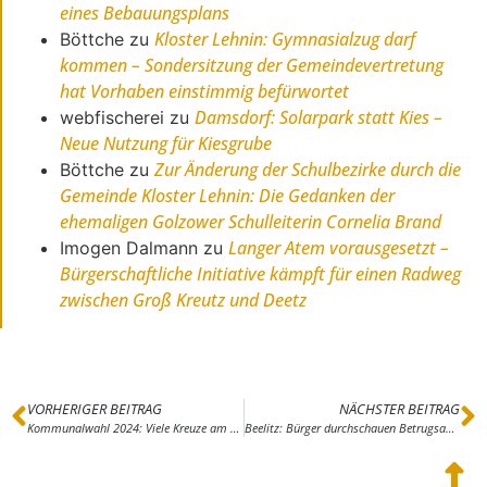
eines Bebauungsplans
Kloster Lehnin: Gymnasialzug darf
Böttche
zu
kommen – Sondersitzung der Gemeindevertretung
hat Vorhaben einstimmig befürwortet
Damsdorf: Solarpark statt Kies –
webfischerei
zu
Neue Nutzung für Kiesgrube
Zur Änderung der Schulbezirke durch die
Böttche
zu
Gemeinde Kloster Lehnin: Die Gedanken der
ehemaligen Golzower Schulleiterin Cornelia Brand
Langer Atem vorausgesetzt –
Imogen Dalmann
zu
Bürgerschaftliche Initiative kämpft für einen Radweg
zwischen Groß Kreutz und Deetz
VORHERIGER BEITRAG
NÄCHSTER BEITRAG
Kommunalwahl 2024: Viele Kreuze am 09.06.24 – Wer, wie viel und wo darf man ein Kreuz machen
Beelitz: Bürger durchschauen Betrugsanruf