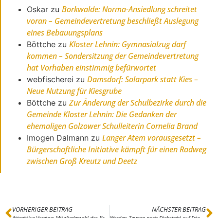
Borkwalde: Norma-Ansiedlung schreitet
Oskar
zu
voran – Gemeindevertretung beschließt Auslegung
eines Bebauungsplans
Kloster Lehnin: Gymnasialzug darf
Böttche
zu
kommen – Sondersitzung der Gemeindevertretung
hat Vorhaben einstimmig befürwortet
Damsdorf: Solarpark statt Kies –
webfischerei
zu
Neue Nutzung für Kiesgrube
Zur Änderung der Schulbezirke durch die
Böttche
zu
Gemeinde Kloster Lehnin: Die Gedanken der
ehemaligen Golzower Schulleiterin Cornelia Brand
Langer Atem vorausgesetzt –
Imogen Dalmann
zu
Bürgerschaftliche Initiative kämpft für einen Radweg
zwischen Groß Kreutz und Deetz
VORHERIGER BEITRAG
NÄCHSTER BEITRAG
Attraktive Vereine: Mitgliederzahl des Kreissportbundes von Potsdam-Mittelmark wächst auf mehr als 33.000
Werder: Zeugen nach Diebstahl auf Friedhof gesucht