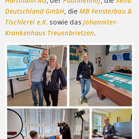
Hartmann AG
, der
Paulinenhof
, die
Xella
Deutschland GmbH
, die
MB Fensterbau &
Tischlerei e.K.
sowie das
Johanniter-
Krankenhaus Treuenbrietzen
.