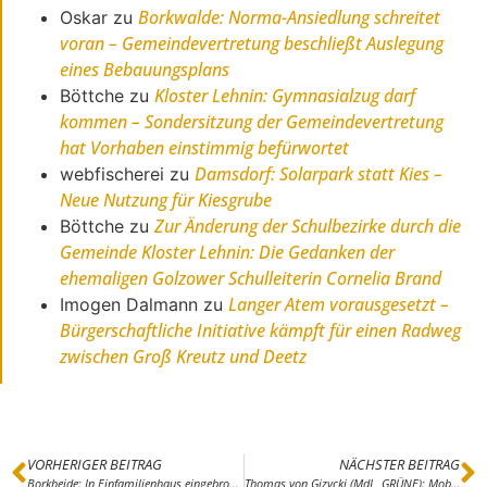
Borkwalde: Norma-Ansiedlung schreitet
Oskar
zu
voran – Gemeindevertretung beschließt Auslegung
eines Bebauungsplans
Kloster Lehnin: Gymnasialzug darf
Böttche
zu
kommen – Sondersitzung der Gemeindevertretung
hat Vorhaben einstimmig befürwortet
Damsdorf: Solarpark statt Kies –
webfischerei
zu
Neue Nutzung für Kiesgrube
Zur Änderung der Schulbezirke durch die
Böttche
zu
Gemeinde Kloster Lehnin: Die Gedanken der
ehemaligen Golzower Schulleiterin Cornelia Brand
Langer Atem vorausgesetzt –
Imogen Dalmann
zu
Bürgerschaftliche Initiative kämpft für einen Radweg
zwischen Groß Kreutz und Deetz
VORHERIGER BEITRAG
NÄCHSTER BEITRAG
Borkheide: In Einfamilienhaus eingebrochen
Thomas von Gizycki (MdL, GRÜNE): Mobilitätsgesetz beschlossen: Lückenschluss in Potsdam-Mittelmark – flächendeckendes Radverkehrsnetz soll kommen