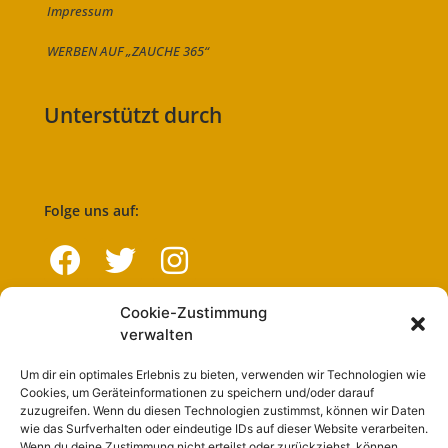
Impressum
WERBEN AUF „ZAUCHE 365“
Unterstützt durch
Folge uns auf:
Cookie-Zustimmung
Navigation
verwalten
Um dir ein optimales Erlebnis zu bieten, verwenden wir Technologien wie
Start
Cookies, um Geräteinformationen zu speichern und/oder darauf
zuzugreifen. Wenn du diesen Technologien zustimmst, können wir Daten
Nutzungsbedingungen
wie das Surfverhalten oder eindeutige IDs auf dieser Website verarbeiten.
Wenn du deine Zustimmung nicht erteilst oder zurückziehst, können