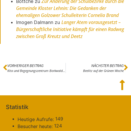
Zur Änderung der Schulbezirke durch die
Böttche
zu
Gemeinde Kloster Lehnin: Die Gedanken der
ehemaligen Golzower Schulleiterin Cornelia Brand
Langer Atem vorausgesetzt –
Imogen Dalmann
zu
Bürgerschaftliche Initiative kämpft für einen Radweg
zwischen Groß Kreutz und Deetz
VORHERIGER BEITRAG
NÄCHSTER BEITRAG
Kita und Begegnungszentrum Borkwalde eingeweiht
Beelitz auf der Grünen Woche
Statistik
149
Heutige Aufrufe:
124
Besucher heute: