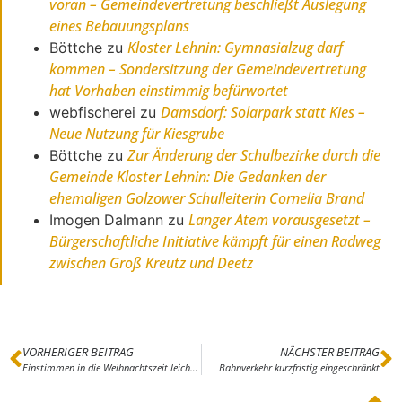
voran – Gemeindevertretung beschließt Auslegung
eines Bebauungsplans
Kloster Lehnin: Gymnasialzug darf
Böttche
zu
kommen – Sondersitzung der Gemeindevertretung
hat Vorhaben einstimmig befürwortet
Damsdorf: Solarpark statt Kies –
webfischerei
zu
Neue Nutzung für Kiesgrube
Zur Änderung der Schulbezirke durch die
Böttche
zu
Gemeinde Kloster Lehnin: Die Gedanken der
ehemaligen Golzower Schulleiterin Cornelia Brand
Langer Atem vorausgesetzt –
Imogen Dalmann
zu
Bürgerschaftliche Initiative kämpft für einen Radweg
zwischen Groß Kreutz und Deetz
VORHERIGER BEITRAG
NÄCHSTER BEITRAG
Einstimmen in die Weihnachtszeit leicht gemacht – Adventsmarkt in Damelang wird zur Tradition
Bahnverkehr kurzfristig eingeschränkt