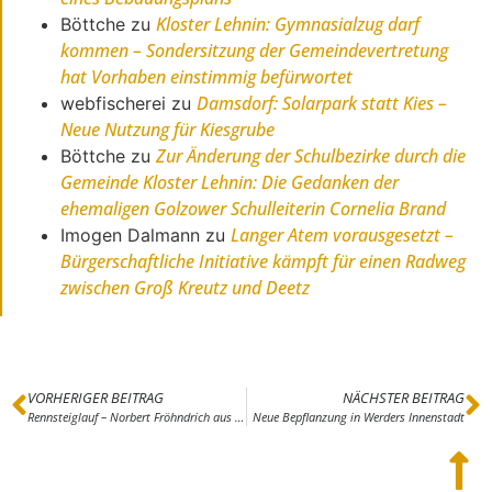
Kloster Lehnin: Gymnasialzug darf
Böttche
zu
kommen – Sondersitzung der Gemeindevertretung
hat Vorhaben einstimmig befürwortet
Damsdorf: Solarpark statt Kies –
webfischerei
zu
Neue Nutzung für Kiesgrube
Zur Änderung der Schulbezirke durch die
Böttche
zu
Gemeinde Kloster Lehnin: Die Gedanken der
ehemaligen Golzower Schulleiterin Cornelia Brand
Langer Atem vorausgesetzt –
Imogen Dalmann
zu
Bürgerschaftliche Initiative kämpft für einen Radweg
zwischen Groß Kreutz und Deetz
VORHERIGER BEITRAG
NÄCHSTER BEITRAG
Rennsteiglauf – Norbert Fröhndrich aus Oberjünne war beim Jubiläum dabei
Neue Bepflanzung in Werders Innenstadt