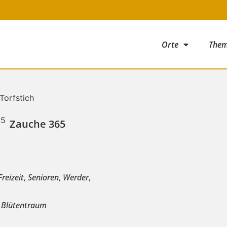
Orte
The
Zauche 365
e
Freizeit
,
Senioren
,
Werder
,
 Blütentraum