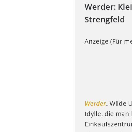
Werder: Kle
Strengfeld
Anzeige (Für me
Werder
.
Wilde Uf
Idylle, die ma
Einkaufszentru