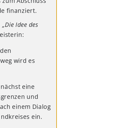
s zum Abschluss
e finanziert.
.
„Die Idee des
eisterin:
 den
weg wird es
nächst eine
ksgrenzen und
nach einem Dialog
ndkreises ein.