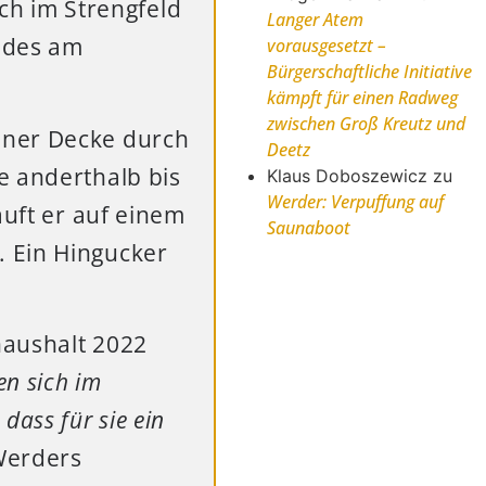
ich im Strengfeld
Langer Atem
ldes am
vorausgesetzt –
Bürgerschaftliche Initiative
kämpft für einen Radweg
zwischen Groß Kreutz und
ener Decke durch
Deetz
e anderthalb bis
Klaus Doboszewicz
zu
Werder: Verpuffung auf
äuft er auf einem
Saunaboot
 Ein Hingucker
haushalt 2022
n sich im
ass für sie ein
Werders