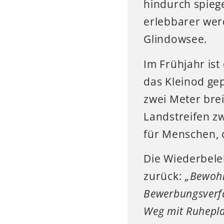
hindurch spiege
erlebbarer wer
Glindowsee.
Im Frühjahr is
das Kleinod ge
zwei Meter brei
Landstreifen z
für Menschen, d
Die Wiederbele
zurück:
„Bewohn
Bewerbungsverfa
Weg mit Ruhepla