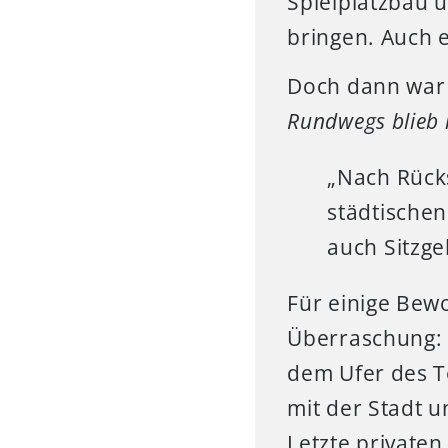
Spielplatzbau 
bringen. Auch e
Doch dann war 
Rundwegs blieb 
„Nach Rück
städtische
auch Sitzge
Für einige Bew
Überraschung: 
dem Ufer des To
mit der Stadt 
Letzte privaten