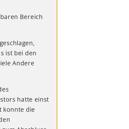
lbaren Bereich
rgeschlagen,
s ist bei den
iele Andere
des
stors hatte einst
t konnte die
 den