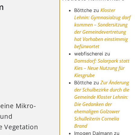
m
Kloster
Böttche
zu
Lehnin: Gymnasialzug darf
kommen – Sondersitzung
der Gemeindevertretung
hat Vorhaben einstimmig
befürwortet
webfischerei
zu
Damsdorf: Solarpark statt
Kies – Neue Nutzung für
Kiesgrube
Zur Änderung
Böttche
zu
der Schulbezirke durch die
Gemeinde Kloster Lehnin:
Die Gedanken der
 eine Mikro-
ehemaligen Golzower
 und
Schulleiterin Cornelia
Brand
e Vegetation
Imogen Dalmann
zu