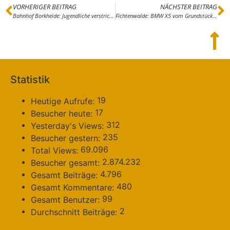
VORHERIGER BEITRAG
NÄCHSTER BEITRAG
Bahnhof Borkheide: Jugendliche verstricken sich in Widersprüche
Fichtenwalde: BMW X5 vom Grundstück gestohlen
Statistik
19
Heutige Aufrufe:
17
Besucher heute:
312
Yesterday's Views:
235
Besucher gestern:
69.096
Total Views:
2.874.232
Besucher gesamt:
4.796
Gesamt Beiträge:
480
Gesamt Kommentare:
99
Gesamt Benutzer:
2
Durchschnitt Beiträge: