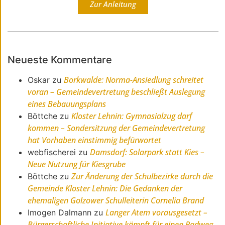
Zur Anleitung
Neueste Kommentare
Borkwalde: Norma-Ansiedlung schreitet
Oskar
zu
voran – Gemeindevertretung beschließt Auslegung
eines Bebauungsplans
Kloster Lehnin: Gymnasialzug darf
Böttche
zu
kommen – Sondersitzung der Gemeindevertretung
hat Vorhaben einstimmig befürwortet
Damsdorf: Solarpark statt Kies –
webfischerei
zu
Neue Nutzung für Kiesgrube
Zur Änderung der Schulbezirke durch die
Böttche
zu
Gemeinde Kloster Lehnin: Die Gedanken der
ehemaligen Golzower Schulleiterin Cornelia Brand
Langer Atem vorausgesetzt –
Imogen Dalmann
zu
Bürgerschaftliche Initiative kämpft für einen Radweg