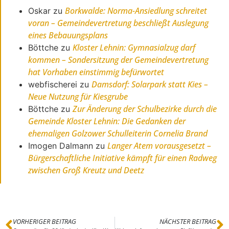
Borkwalde: Norma-Ansiedlung schreitet
Oskar
zu
voran – Gemeindevertretung beschließt Auslegung
eines Bebauungsplans
Kloster Lehnin: Gymnasialzug darf
Böttche
zu
kommen – Sondersitzung der Gemeindevertretung
hat Vorhaben einstimmig befürwortet
Damsdorf: Solarpark statt Kies –
webfischerei
zu
Neue Nutzung für Kiesgrube
Zur Änderung der Schulbezirke durch die
Böttche
zu
Gemeinde Kloster Lehnin: Die Gedanken der
ehemaligen Golzower Schulleiterin Cornelia Brand
Langer Atem vorausgesetzt –
Imogen Dalmann
zu
Bürgerschaftliche Initiative kämpft für einen Radweg
zwischen Groß Kreutz und Deetz
VORHERIGER BEITRAG
NÄCHSTER BEITRAG