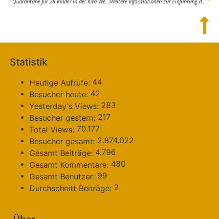
Quarantäne für 28 Kinder in der Kita Werderaner Früchtchen
Weitere Informationen zur Einführung der Gelben Tonne im Landkreis Potsdam-Mittelmark
Statistik
44
Heutige Aufrufe:
42
Besucher heute:
283
Yesterday's Views:
217
Besucher gestern:
70.177
Total Views:
2.874.022
Besucher gesamt:
4.796
Gesamt Beiträge:
480
Gesamt Kommentare:
99
Gesamt Benutzer:
2
Durchschnitt Beiträge: