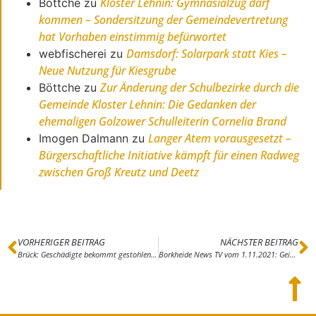
Kloster Lehnin: Gymnasialzug darf
Böttche
zu
kommen – Sondersitzung der Gemeindevertretung
hat Vorhaben einstimmig befürwortet
Damsdorf: Solarpark statt Kies –
webfischerei
zu
Neue Nutzung für Kiesgrube
Zur Änderung der Schulbezirke durch die
Böttche
zu
Gemeinde Kloster Lehnin: Die Gedanken der
ehemaligen Golzower Schulleiterin Cornelia Brand
Langer Atem vorausgesetzt –
Imogen Dalmann
zu
Bürgerschaftliche Initiative kämpft für einen Radweg
zwischen Groß Kreutz und Deetz
VORHERIGER BEITRAG
NÄCHSTER BEITRAG
Brück: Geschädigte bekommt gestohlenes Rad zurück
Borkheide News TV vom 1.11.2021: Geisterstunde in Borkheide