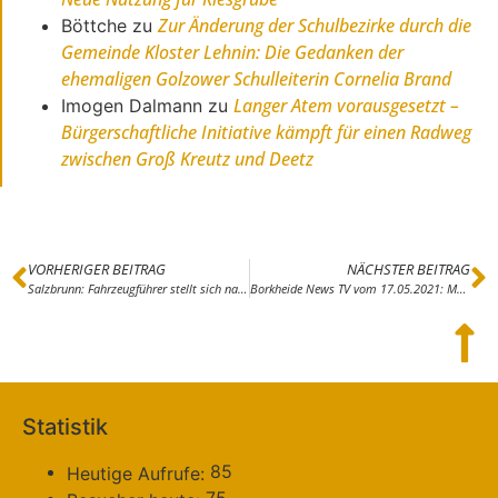
Zur Änderung der Schulbezirke durch die
Böttche
zu
Gemeinde Kloster Lehnin: Die Gedanken der
ehemaligen Golzower Schulleiterin Cornelia Brand
Langer Atem vorausgesetzt –
Imogen Dalmann
zu
Bürgerschaftliche Initiative kämpft für einen Radweg
zwischen Groß Kreutz und Deetz
VORHERIGER BEITRAG
NÄCHSTER BEITRAG
Salzbrunn: Fahrzeugführer stellt sich nach seiner Flucht
Borkheide News TV vom 17.05.2021: Mai,,mai,mai,mai
Statistik
85
Heutige Aufrufe: