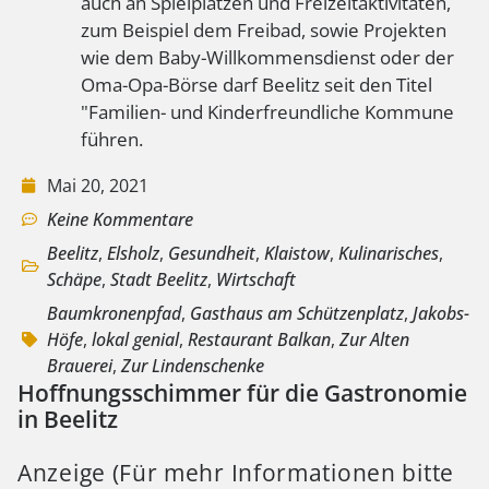
auch an Spielplätzen und Freizeitaktivitäten,
zum Beispiel dem Freibad, sowie Projekten
wie dem Baby-Willkommensdienst oder der
Oma-Opa-Börse darf Beelitz seit den Titel
"Familien- und Kinderfreundliche Kommune
führen.
Mai 20, 2021
Keine Kommentare
Beelitz
,
Elsholz
,
Gesundheit
,
Klaistow
,
Kulinarisches
,
Schäpe
,
Stadt Beelitz
,
Wirtschaft
Baumkronenpfad
,
Gasthaus am Schützenplatz
,
Jakobs-
Höfe
,
lokal genial
,
Restaurant Balkan
,
Zur Alten
Brauerei
,
Zur Lindenschenke
Hoffnungsschimmer für die Gastronomie
in Beelitz
Anzeige (Für mehr Informationen bitte