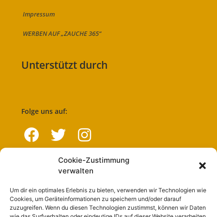
Impressum
WERBEN AUF „ZAUCHE 365“
Unterstützt durch
Folge uns auf:
Cookie-Zustimmung
Navigation
verwalten
Um dir ein optimales Erlebnis zu bieten, verwenden wir Technologien wie
Start
Cookies, um Geräteinformationen zu speichern und/oder darauf
zuzugreifen. Wenn du diesen Technologien zustimmst, können wir Daten
Nutzungsbedingungen
wie das Surfverhalten oder eindeutige IDs auf dieser Website verarbeiten.