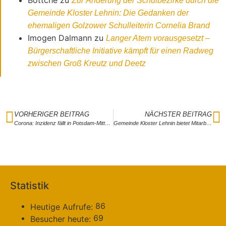
Böttche
zu
Zur Änderung der Schulbezirke durch die
Gemeinde Kloster Lehnin: Die Gedanken der
ehemaligen Golzower Schulleiterin Cornelia Brand
Imogen Dalmann
zu
Langer Atem vorausgesetzt –
Bürgerschaftliche Initiative kämpft für einen Radweg
zwischen Groß Kreutz und Deetz
VORHERIGER BEITRAG
NÄCHSTER BEITRAG
Corona: Inzidenz fällt in Potsdam-Mittelmark weiter
Gemeinde Kloster Lehnin bietet Mitarbeitern kostenlose Schnelltests
Statistik
86
Heutige Aufrufe:
69
Besucher heute: