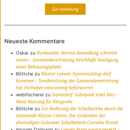
Zur Anleitung
Neueste Kommentare
Borkwalde: Norma-Ansiedlung schreitet
Oskar
zu
voran – Gemeindevertretung beschließt Auslegung
eines Bebauungsplans
Kloster Lehnin: Gymnasialzug darf
Böttche
zu
kommen – Sondersitzung der Gemeindevertretung
hat Vorhaben einstimmig befürwortet
Damsdorf: Solarpark statt Kies –
webfischerei
zu
Neue Nutzung für Kiesgrube
Zur Änderung der Schulbezirke durch die
Böttche
zu
Gemeinde Kloster Lehnin: Die Gedanken der
ehemaligen Golzower Schulleiterin Cornelia Brand
Langer Atem vorausgesetzt –
Imogen Dalmann
zu