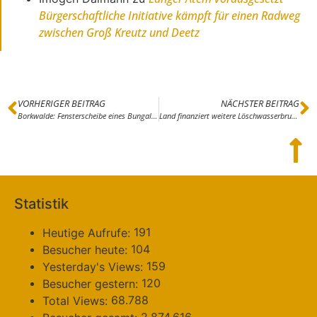
Bürgerschaftliche Initiative kämpft für einen Radweg
zwischen Groß Kreutz und Deetz
VORHERIGER BEITRAG
NÄCHSTER BEITRAG
Borkwalde: Fensterscheibe eines Bungalows beschädigt
Land finanziert weitere Löschwasserbrunnen im Beelitzer Stadtwald
Statistik
191
Heutige Aufrufe:
104
Besucher heute:
159
Yesterday's Views:
120
Besucher gestern:
68.788
Total Views:
2.874.616