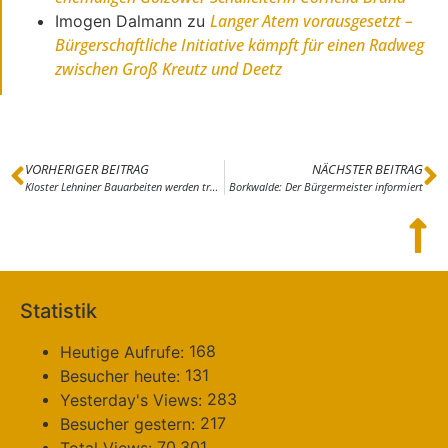
Langer Atem vorausgesetzt –
Imogen Dalmann
zu
Bürgerschaftliche Initiative kämpft für einen Radweg
zwischen Groß Kreutz und Deetz
VORHERIGER BEITRAG
NÄCHSTER BEITRAG
Kloster Lehniner Bauarbeiten werden trotz Coronakrise fortgeführt
Borkwalde: Der Bürgermeister informiert
Statistik
168
Heutige Aufrufe:
131
Besucher heute:
283
Yesterday's Views:
217
Besucher gestern:
70.301