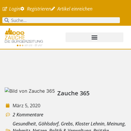
Login
Registrieren
Artikel einreichen
Zauche 365
März 5, 2020
2 Kommentare
Gesundheit
,
Göhlsdorf
,
Grebs
,
Kloster Lehnin
,
Meinung
,
Nahmitz
,
Netzen
,
Politik & Verwaltung
,
Prützke
,