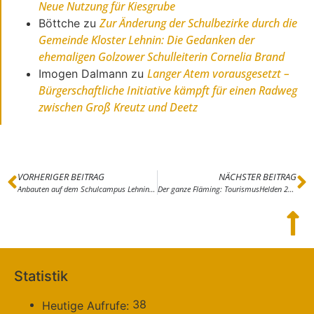
Neue Nutzung für Kiesgrube
Zur Änderung der Schulbezirke durch die
Böttche
zu
Gemeinde Kloster Lehnin: Die Gedanken der
ehemaligen Golzower Schulleiterin Cornelia Brand
Langer Atem vorausgesetzt –
Imogen Dalmann
zu
Bürgerschaftliche Initiative kämpft für einen Radweg
zwischen Groß Kreutz und Deetz
VORHERIGER BEITRAG
NÄCHSTER BEITRAG
Anbauten auf dem Schulcampus Lehnin und am Feuerwehrgerätehaus verteuern sich
Der ganze Fläming: TourismusHelden 2020 – Mit Eurer Idee zum Crowdfunding-Wettbewerb des Landes Brandenburg
Statistik
38
Heutige Aufrufe: