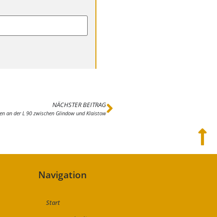
NÄCHSTER BEITRAG
en an der L 90 zwischen Glindow und Klaistow
Navigation
Start