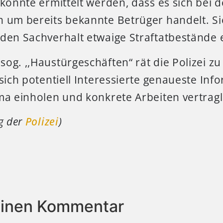
 konnte ermittelt werden, dass es sich bei d
 um bereits bekannte Betrüger handelt. Sie
den Sachverhalt etwaige Straftatbestände e
og. ,,Haustürgeschäften“ rät die Polizei z
 sich potentiell Interessierte genaueste In
ma einholen und konkrete Arbeiten vertragli
ng der
Polizei
)
einen Kommentar