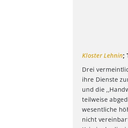
Kloster Lehnin
;
Drei vermeintl
ihre Dienste zu
und die ,,Hand
teilweise abged
wesentliche hö
nicht vereinba