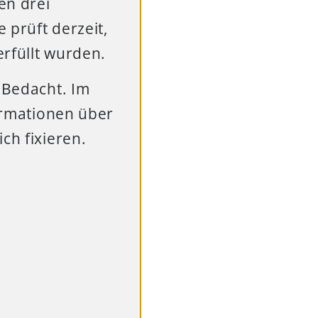
en drei
 prüft derzeit,
rfüllt wurden.
u Bedacht. Im
formationen über
ch fixieren.