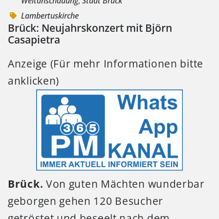
Weltanschauung
,
Stadt Brück
Lambertuskirche
Brück: Neujahrskonzert mit Björn
Casapietra
Anzeige (Für mehr Informationen bitte
anklicken)
Brück.
Von guten Mächten wunderbar
geborgen gehen 120 Besucher
getröstet und beseelt nach dem