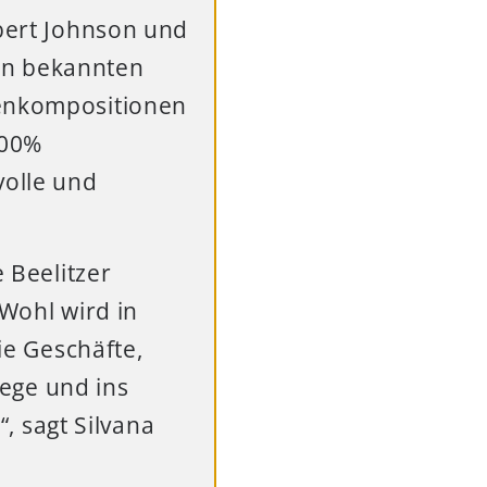
obert Johnson und
en bekannten
genkompositionen
100%
volle und
e Beelitzer
 Wohl wird in
ie Geschäfte,
ege und ins
 sagt Silvana