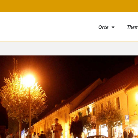
Orte
The