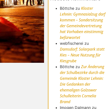
Kloster
Böttche
zu
Lehnin: Gymnasialzug darf
kommen – Sondersitzung
der Gemeindevertretung
hat Vorhaben einstimmig
befürwortet
webfischerei
zu
Damsdorf: Solarpark statt
Kies – Neue Nutzung für
Kiesgrube
Zur Änderung
Böttche
zu
der Schulbezirke durch die
Gemeinde Kloster Lehnin:
Die Gedanken der
ehemaligen Golzower
Schulleiterin Cornelia
Brand
Imogen Dalmann
zu