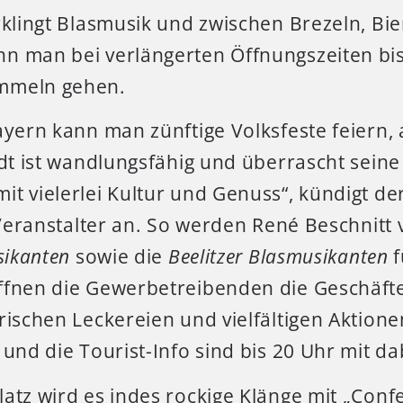
klingt Blasmusik und zwischen Brezeln, Bi
n man bei verlängerten Öffnungszeiten bis
mmeln gehen.
ayern kann man zünftige Volksfeste feiern, 
adt ist wandlungsfähig und überrascht sein
t vielerlei Kultur und Genuss“, kündigt de
Veranstalter an. So werden René Beschnitt
sikanten
sowie die
Beelitzer Blasmusikanten
f
ffnen die Gewerbetreibenden die Geschäft
rischen Leckereien und vielfältigen Aktione
 und die Tourist-Info sind bis 20 Uhr mit da
atz wird es indes rockige Klänge mit „Confe