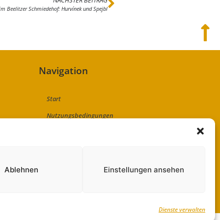
im Beelitzer Schmiedehof: Hurvínek und Spejbl
Navigation
Start
Nutzungsbedingungen
Abo
Artikel einreichen
Werben
Ablehnen
Einstellungen ansehen
Kontakt
Impressum
Dienste verwalten