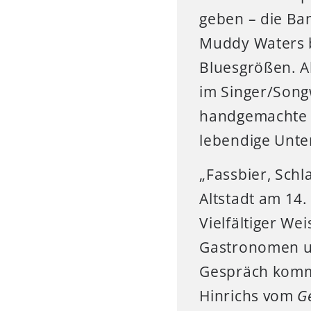
geben – die Ban
Muddy Waters b
Bluesgrößen. A
im Singer/Song
handgemachte M
lebendige Unte
„Fassbier, Schl
Altstadt am 14.
Vielfältiger We
Gastronomen u
Gespräch komme
Hinrichs vom
G