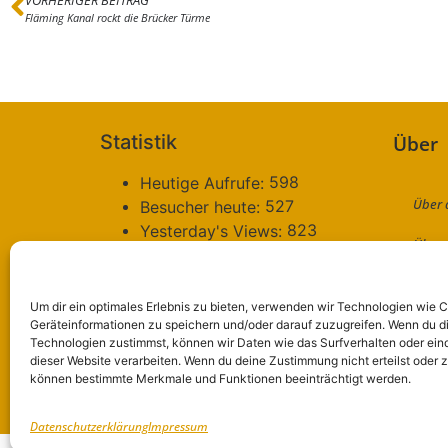
Fläming Kanal rockt die Brücker Türme
Statistik
Über
598
Heutige Aufrufe:
Über 
527
Besucher heute:
823
Yesterday's Views:
Über 
685
Besucher gestern:
71.467
Total Views:
Konta
2.873.164
Besucher gesamt:
Um dir ein optimales Erlebnis zu bieten, verwenden wir Technologien wie 
Daten
4.796
Geräteinformationen zu speichern und/oder darauf zuzugreifen. Wenn du d
Gesamt Beiträge:
Technologien zustimmst, können wir Daten wie das Surfverhalten oder eind
479
Gesamt Kommentare:
dieser Website verarbeiten. Wenn du deine Zustimmung nicht erteilst oder 
Impr
99
Gesamt Benutzer:
können bestimmte Merkmale und Funktionen beeinträchtigt werden.
2
Durchschnitt Beiträge:
WERBE
Datenschutzerklärung
Impressum