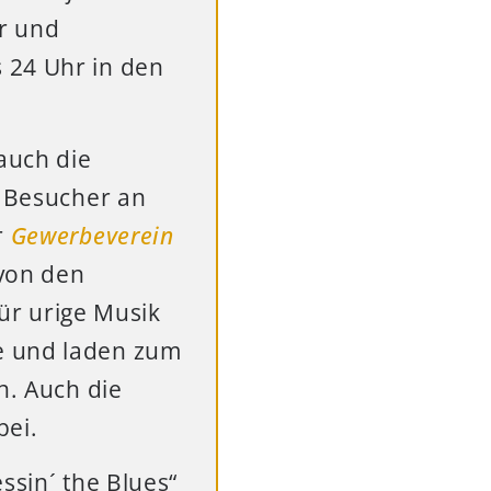
er und
 24 Uhr in den
auch die
e Besucher an
r
Gewerbeverein
 von den
ür urige Musik
e und laden zum
n. Auch die
bei.
ssin´ the Blues“