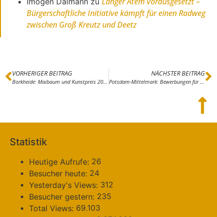
Langer Atem vorausgesetzt –
Imogen Dalmann
zu
Bürgerschaftliche Initiative kämpft für einen Radweg
zwischen Groß Kreutz und Deetz
VORHERIGER BEITRAG
NÄCHSTER BEITRAG
Borkheide: Maibaum und Kunstpreis 2018
Potsdam-Mittelmark: Bewerbungen für den neuen Ausbildungsführer ab sofort möglich!
Statistik
26
Heutige Aufrufe:
24
Besucher heute:
312
Yesterday's Views:
235
Besucher gestern:
69.103
Total Views: