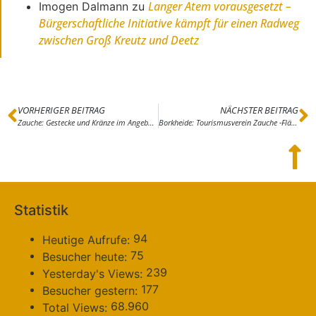
Langer Atem vorausgesetzt –
Imogen Dalmann
zu
Bürgerschaftliche Initiative kämpft für einen Radweg
zwischen Groß Kreutz und Deetz
VORHERIGER BEITRAG
NÄCHSTER BEITRAG
Zauche: Gestecke und Kränze im Angebot – Märkte und Gestecke für die Vorfreude am Voradventswochenende
Borkheide: Tourismusverein Zauche -Fläming wächst – Vorstand im Amt bestätigt
Statistik
94
Heutige Aufrufe:
75
Besucher heute:
239
Yesterday's Views:
177
Besucher gestern:
68.960
Total Views: