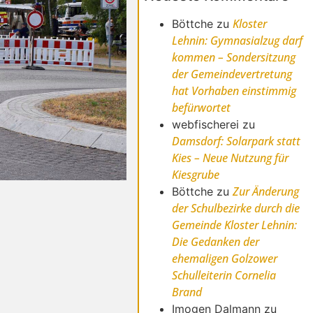
Kloster
Böttche
zu
Lehnin: Gymnasialzug darf
kommen – Sondersitzung
der Gemeindevertretung
hat Vorhaben einstimmig
befürwortet
webfischerei
zu
Damsdorf: Solarpark statt
Kies – Neue Nutzung für
Kiesgrube
Zur Änderung
Böttche
zu
der Schulbezirke durch die
Gemeinde Kloster Lehnin:
Die Gedanken der
ehemaligen Golzower
Schulleiterin Cornelia
Brand
Imogen Dalmann
zu