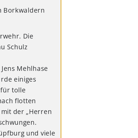
en Borkwaldern
rwehr. Die
u Schulz
 Jens Mehlhase
rde einiges
ür tolle
ach flotten
mit der „Herren
eschwungen.
pfburg und viele