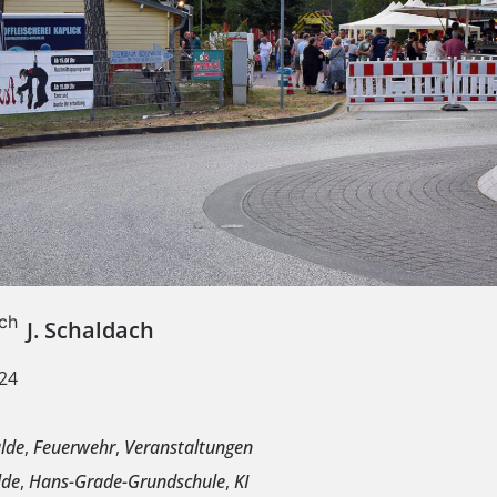
J. Schaldach
24
e
lde
,
Feuerwehr
,
Veranstaltungen
lde
,
Hans-Grade-Grundschule
,
KI